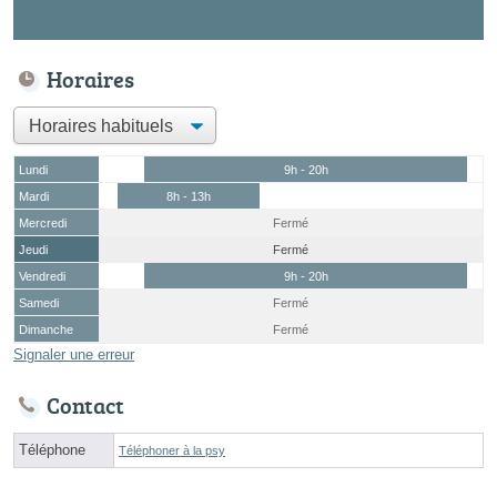
Horaires
Lundi
9h - 20h
Mardi
8h - 13h
Mercredi
Fermé
Jeudi
Fermé
Vendredi
9h - 20h
Samedi
Fermé
Dimanche
Fermé
Signaler une erreur
Contact
Téléphone
Téléphoner à la psy