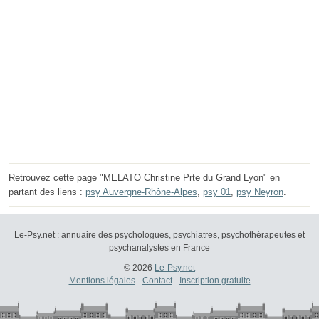
Retrouvez cette page "MELATO Christine Prte du Grand Lyon" en
partant des liens :
psy Auvergne-Rhône-Alpes
,
psy 01
,
psy Neyron
.
Le-Psy.net : annuaire des psychologues, psychiatres, psychothérapeutes et
psychanalystes en France
© 2026
Le-Psy.net
Mentions légales
-
Contact
-
Inscription gratuite