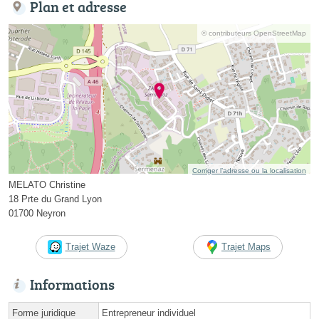
Plan et adresse
© contributeurs OpenStreetMap
Corriger l’adresse ou la localisation
MELATO Christine
18 Prte du Grand Lyon
01700 Neyron
Trajet Waze
Trajet Maps
Informations
Forme juridique
Entrepreneur individuel