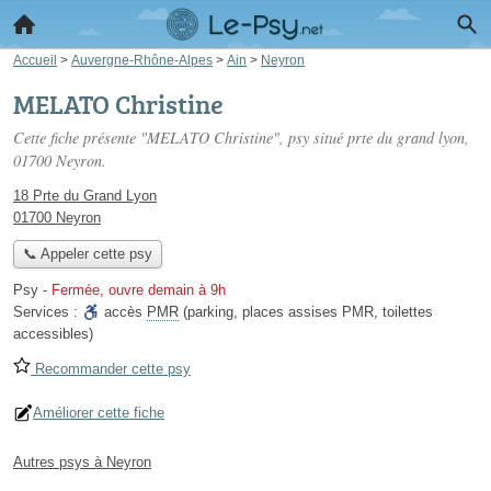
Accueil
>
Auvergne-Rhône-Alpes
>
Ain
>
Neyron
MELATO Christine
Cette fiche présente "MELATO Christine", psy situé
prte du grand lyon
,
01700 Neyron.
18 Prte du Grand Lyon
01700 Neyron
📞 Appeler cette psy
Psy
-
Fermée, ouvre demain à 9h
Services :
accès
PMR
(parking, places assises PMR, toilettes
accessibles)
Recommander cette psy
Améliorer cette fiche
Autres psys à Neyron