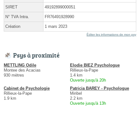
SIRET
49192899000051
N° TVA Intra.
FR76491928990
Création
1 mars 2023
Éditer les informations de mon psy
Psys à proximité
METTLING Odile
Elodie BIEZ Psychologue
Montee des Acacias
Rillieux-la-Pape
930 mètres
1.4 km
Ouverte jusqu'à 20h
Cabinet de Psychologie
Patricia BAREY - Psychologue
Rillieux-la-Pape
Miribel
1.9 km
2.2 km
Ouverte jusqu'à 13h