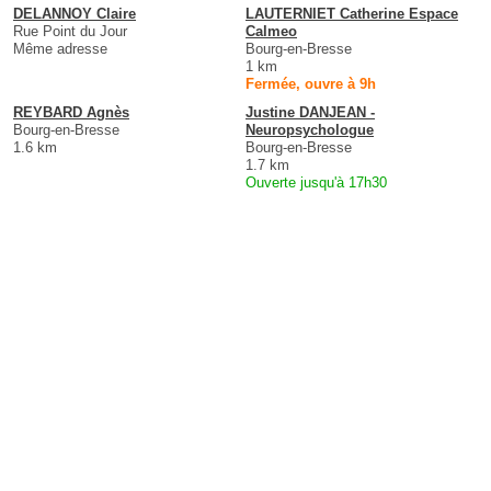
DELANNOY Claire
LAUTERNIET Catherine Espace
Rue Point du Jour
Calmeo
Même adresse
Bourg-en-Bresse
1 km
Fermée, ouvre à 9h
REYBARD Agnès
Justine DANJEAN -
Bourg-en-Bresse
Neuropsychologue
1.6 km
Bourg-en-Bresse
1.7 km
Ouverte jusqu'à 17h30