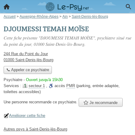
Accueil
>
Auvergne-Rhône-Alpes
>
Ain
>
Saint-Denis-lès-Bourg
DJOUMESSI TEMAH MOÏSE
Cette fiche présente "DJOUMESSI TEMAH MOÏSE", psychiatre situé
rue
du point du jour
, 01000 Saint-Denis-lès-Bourg.
244 Rue du Point du Jour
01000 Saint-Denis-lès-Bourg
📞 Appeler ce psychiatre
Psychiatre
-
Ouvert jusqu'à 15h30
Services :
secteur 1
,
accès
PMR
(parking, entrée adaptée,
toilettes accessibles)
Une personne
recommande
ce psychiatre.
Je recommande
Améliorer cette fiche
Autres psys à Saint-Denis-lès-Bourg