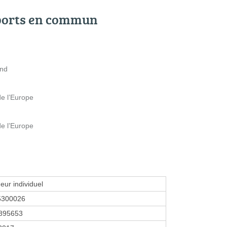
ports en commun
and
de l’Europe
de l’Europe
eur individuel
5300026
895653