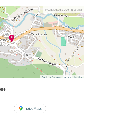
© contributeurs OpenStreetMap
Corriger l’adresse ou la localisation
ire
Trajet Maps