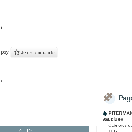
)
 psy.
Je recommande
n
Psy
PITERMAN
vaucluse
Cabrières-d
11 km
9h - 19h