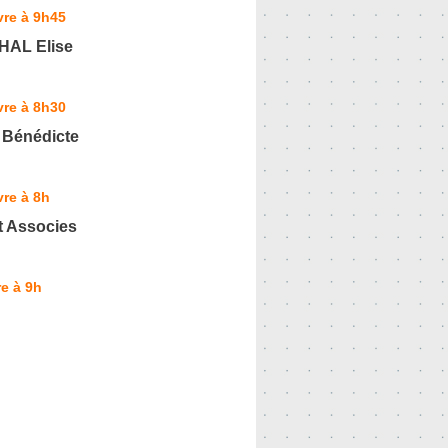
vre à 9h45
AL Elise
vre à 8h30
Bénédicte
re à 8h
t Associes
e à 9h