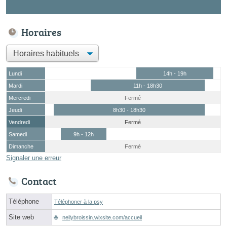
Horaires
Lundi
14h - 19h
Mardi
11h - 18h30
Mercredi
Fermé
Jeudi
8h30 - 18h30
Vendredi
Fermé
Samedi
9h - 12h
Dimanche
Fermé
Signaler une erreur
Contact
Téléphone
Téléphoner à la psy
Site web
nellybroissin.wixsite.com/accueil