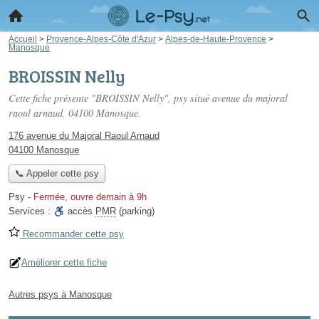
Accueil
>
Provence-Alpes-Côte d'Azur
>
Alpes-de-Haute-Provence
>
Manosque
BROISSIN Nelly
Cette fiche présente "BROISSIN Nelly", psy situé
avenue du majoral
raoul arnaud
, 04100 Manosque.
176 avenue du Majoral Raoul Arnaud
04100 Manosque
📞 Appeler cette psy
Psy
-
Fermée, ouvre demain à 9h
Services :
accès
PMR
(parking)
Recommander cette psy
Améliorer cette fiche
Autres psys à Manosque