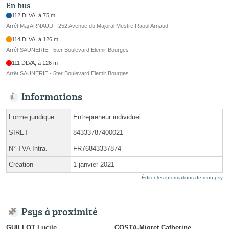
En bus
112 DLVA, à 75 m
Arrêt Maj ARNAUD - 252 Avenue du Majoral Mestre Raoul Arnaud
114 DLVA, à 126 m
Arrêt SAUNERIE - 5ter Boulevard Elemir Bourges
111 DLVA, à 126 m
Arrêt SAUNERIE - 5ter Boulevard Elemir Bourges
Informations
Forme juridique
Entrepreneur individuel
SIRET
84333787400021
N° TVA Intra.
FR76843337874
Création
1 janvier 2021
Éditer les informations de mon psy
Psys à proximité
GUILLOT Lucile
COSTA-Migret Catherine