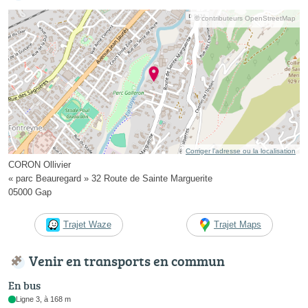
© contributeurs OpenStreetMap
Corriger l’adresse ou la localisation
CORON Ollivier
« parc Beauregard » 32 Route de Sainte Marguerite
05000 Gap
Trajet Waze
Trajet Maps
Venir en transports en commun
En bus
Ligne 3, à 168 m