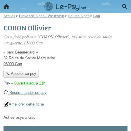
Accueil
>
Provence-Alpes-Côte d'Azur
>
Hautes-Alpes
>
Gap
CORON Ollivier
Cette fiche présente "CORON Ollivier", psy situé
route de sainte
marguerite
, 05000 Gap.
« parc Beauregard »
32 Route de Sainte Marguerite
05000 Gap
📞 Appeler ce psy
Psy
-
Ouvert jusqu'à 21h
Recommander ce psy
Améliorer cette fiche
Autres psys à Gap