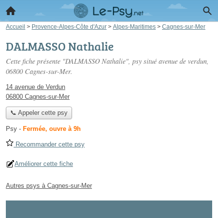
Accueil
>
Provence-Alpes-Côte d'Azur
>
Alpes-Maritimes
>
Cagnes-sur-Mer
DALMASSO Nathalie
Cette fiche présente "DALMASSO Nathalie", psy situé
avenue de verdun
,
06800 Cagnes-sur-Mer.
14 avenue de Verdun
06800 Cagnes-sur-Mer
📞 Appeler cette psy
Psy
-
Fermée, ouvre à 9h
Recommander cette psy
Améliorer cette fiche
Autres psys à Cagnes-sur-Mer