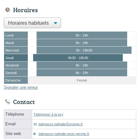
Horaires
Lundi
9h - 19h
Mardi
9h - 19h
Mercredi
9h - 19h30
Jeudi
8h30 - 18h30
Vendredi
9h - 19h
Samedi
9h - 19h
Dimanche
Fermé
Signaler une erreur
Contact
Téléphone
Téléphoner à la psy
Email
dalmasso.nathalieⓐorange.fr
Site web
dalmasso-nathalie-tests-permis.fr