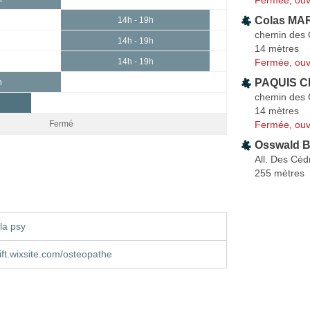
Colas MAR
14h - 19h
chemin des 
14h - 19h
14 mètres
Fermée, ouv
14h - 19h
PAQUIS Ch
h
chemin des 
14 mètres
Fermée, ouv
Fermé
Osswald B
All. Des Cèd
255 mètres
la psy
ift.wixsite.com/osteopathe