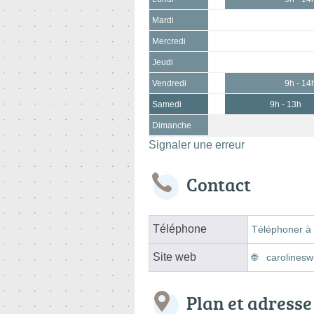
Mardi
Mercredi
Jeudi
Vendredi
9h - 14
Samedi
9h - 13h
Dimanche
Signaler une erreur
Contact
Téléphone
Téléphoner à 
Site web
carolinesw
Plan et adresse