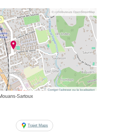
© contributeurs OpenStreetMap
Corriger l’adresse ou la localisation
 Mouans-Sartoux
Trajet Maps