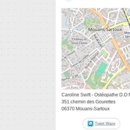
Caroline Swift - Ostéopathe D.O
351 chemin des Gourettes
06370 Mouans-Sartoux
Trajet Waze