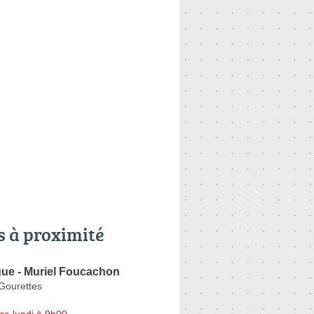
s à proximité
ue - Muriel Foucachon
Gourettes
re lundi à 9h00