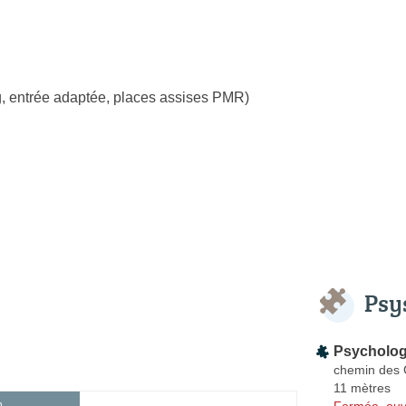
, entrée adaptée, places assises PMR)
Psy
Psycholog
chemin des 
11 mètres
Fermée, ouv
h