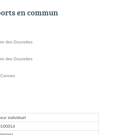
ports en commun
in des Gourettes
in des Gourettes
e Cannes
eur individuel
9100014
280091