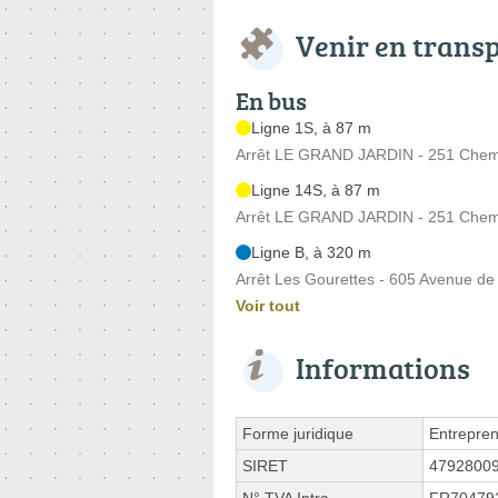
Venir en trans
En bus
Ligne 1S, à 87 m
Arrêt LE GRAND JARDIN - 251 Chem
Ligne 14S, à 87 m
Arrêt LE GRAND JARDIN - 251 Chem
Ligne B, à 320 m
Arrêt Les Gourettes - 605 Avenue d
Voir tout
Informations
Forme juridique
Entrepren
SIRET
4792800
N° TVA Intra.
FR70479