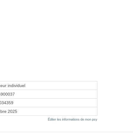
eur individuel
5900037
034359
bre 2025
Éditer les informations de mon psy