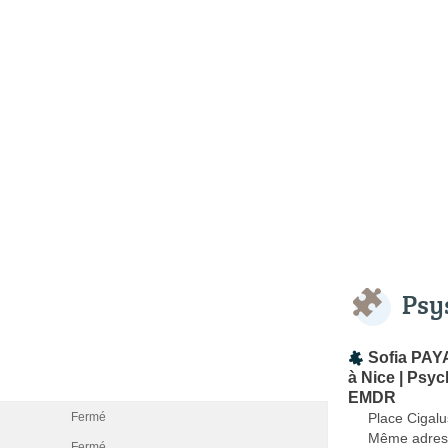
Psy
Sofia PAY
à Nice | Psy
EMDR
Place Cigal
Fermé
Même adres
Fermé