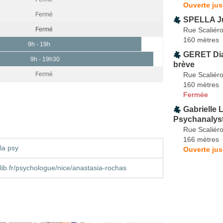
Ouverte jus
Fermé
SPELLA Ju
Rue Scaliér
Fermé
160 mètres
9h - 19h
GERET Dia
9h - 19h30
brève
Rue Scaliér
Fermé
160 mètres
Fermée
Gabrielle 
Psychanalyst
Rue Scaliér
166 mètres
la psy
Ouverte jus
ib.fr/psychologue/nice/anastasia-rochas