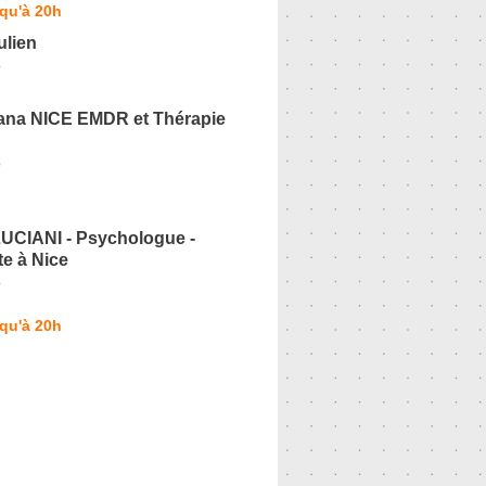
qu'à 20h
lien
o
na NICE EMDR et Thérapie
o
LUCIANI - Psychologue -
e à Nice
o
qu'à 20h