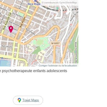
© contributeurs OpenStreetMap
Corriger l’adresse ou la localisation
psychotherapeute enfants adolescents
Trajet Maps