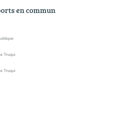
ports en commun
publique
ue Truqui
ue Truqui