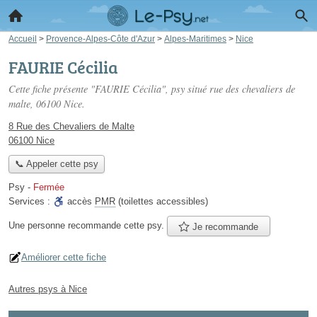
Accueil
>
Provence-Alpes-Côte d'Azur
>
Alpes-Maritimes
>
Nice
FAURIE Cécilia
Cette fiche présente "FAURIE Cécilia", psy situé
rue des chevaliers de
malte
, 06100 Nice.
8 Rue des Chevaliers de Malte
06100 Nice
📞 Appeler cette psy
Psy
-
Fermée
Services :
accès
PMR
(toilettes accessibles)
Une personne
recommande
cette psy.
Je recommande
Améliorer cette fiche
Autres psys à Nice