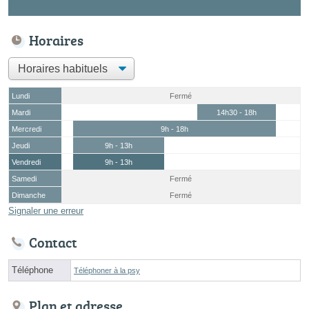
Horaires
Lundi
Fermé
Mardi
14h30 - 18h
Mercredi
9h - 18h
Jeudi
9h - 13h
Vendredi
9h - 13h
Samedi
Fermé
Dimanche
Fermé
Signaler une erreur
Contact
Téléphone
Téléphoner à la psy
Plan et adresse