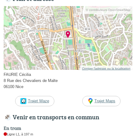
© contributeurs OpenStreetMap
Corriger l’adresse ou la localisation
FAURIE Cécilia
8 Rue des Chevaliers de Malte
06100 Nice
Trajet Waze
Trajet Maps
Venir en transports en commun
En tram
Ligne L1, à 197 m