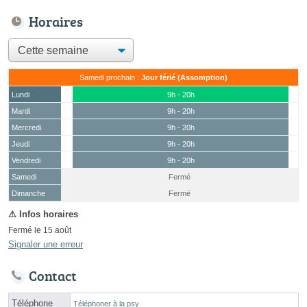
Horaires
Samedi prochain :
Jour férié (Assomption)
Lundi
9h - 20h
Mardi
9h - 20h
Mercredi
9h - 20h
Jeudi
9h - 20h
Vendredi
9h - 20h
Samedi
Fermé
(15 août)
Dimanche
Fermé
Fermé le 15 août
Signaler une erreur
Contact
Téléphone
Téléphoner à la psy