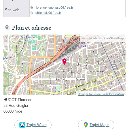
florencehugot.psy06.free.fr
Site web
philomele06.free.fr
Plan et adresse
© contributeurs OpenStreetMap
Corriger l’adresse ou la localisation
HUGOT Florence
32 Rue Guiglia
06000 Nice
Trajet Waze
Trajet Maps