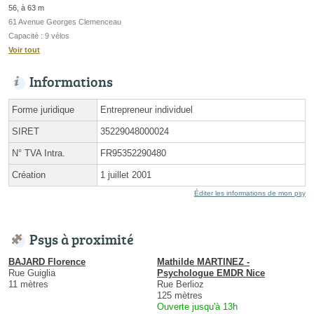
56, à 63 m
61 Avenue Georges Clemenceau
Capacité : 9 vélos
Voir tout
Informations
Forme juridique
Entrepreneur individuel
SIRET
35229048000024
N° TVA Intra.
FR95352290480
Création
1 juillet 2001
Éditer les informations de mon psy
Psys à proximité
BAJARD Florence
Mathilde MARTINEZ -
Rue Guiglia
Psychologue EMDR Nice
11 mètres
Rue Berlioz
125 mètres
Ouverte jusqu'à 13h