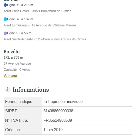
Ligne 05, à 215 m
Arrêt Edith Cavell - 39bis Boulevard de Cimiez
Ligne 37, à 182 m
Arrêt Le Verseau - 19 Avenue de Villebois-Mareuil
Ligne 18, à 56 m
Arrêt Sainte-Rosalie - 126 Avenue des Arènes de Cimiez
En vélo
172, à 733 m
37 Avenue Valrose
Capacité : 0 vélos
Voir tout
Informations
Forme juridique
Entrepreneur individuel
SIRET
51498860900038
N° TVA Intra.
FR85514988609
Création
1 juin 2019