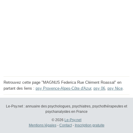
Retrouvez cette page "MAGNUS Federica Rue Clément Roassal" en
partant des liens :
psy Provence-Alpes-Côte d'Azur
,
psy 06
,
psy Nice
.
Le-Psy.net : annuaire des psychologues, psychiatres, psychothérapeutes et
psychanalystes en France
© 2026
Le-Psy.net
Mentions légales
-
Contact
-
Inscription gratuite