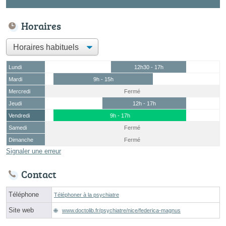
Horaires
Lundi
12h30 - 17h
Mardi
9h - 15h
Mercredi
Fermé
Jeudi
12h - 17h
Vendredi
9h - 17h
Samedi
Fermé
Dimanche
Fermé
Signaler une erreur
Contact
Téléphone
Téléphoner à la psychiatre
Site web
www.doctolib.fr/psychiatre/nice/federica-magnus