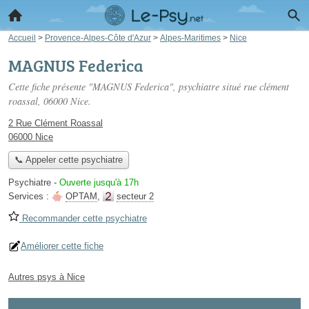
Accueil
>
Provence-Alpes-Côte d'Azur
>
Alpes-Maritimes
>
Nice
MAGNUS Federica
Cette fiche présente "MAGNUS Federica", psychiatre situé
rue clément
roassal
, 06000 Nice.
2 Rue Clément Roassal
06000 Nice
📞 Appeler cette psychiatre
Psychiatre
-
Ouverte jusqu'à 17h
Services :
OPTAM
,
secteur 2
Recommander cette psychiatre
Améliorer cette fiche
Autres psys à Nice