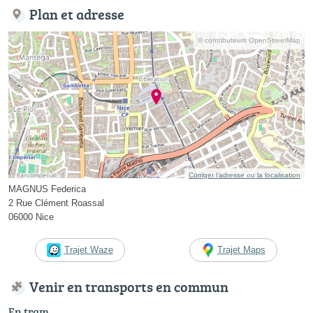
Plan et adresse
© contributeurs OpenStreetMap
Corriger l’adresse ou la localisation
MAGNUS Federica
2 Rue Clément Roassal
06000 Nice
Trajet Waze
Trajet Maps
Venir en transports en commun
En tram