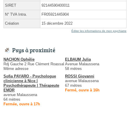
SIRET
92144590400011
N° TVA Intra.
FR05921445904
Création
15 décembre 2022
Éditer les informations de mon psychiatre
Psys à proximité
NACHON Ophélie
ELBAUM Julia
Rdj Gauche 2 Rue Clément Roassal
Avenue Malaussena
Même adresse
58 mètres
Sofia PAYARO - Psychologue
ROSSI Giovanni
clinicienne à Nice |
avenue Malaussena
Psychothérapeute | Thérapeute
67 mètres
EMDR
Fermé, ouvre à 16h
avenue Malaussena
64 mètres
Fermée, ouvre à 17h