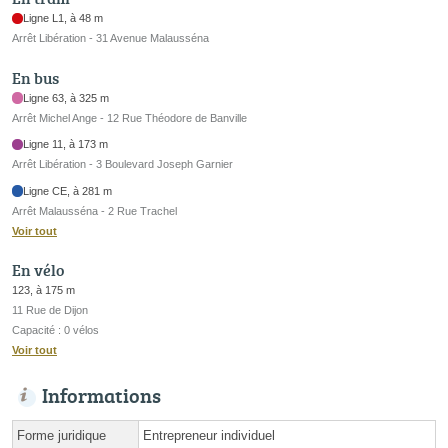
Ligne L1, à 48 m
Arrêt Libération - 31 Avenue Malausséna
En bus
Ligne 63, à 325 m
Arrêt Michel Ange - 12 Rue Théodore de Banville
Ligne 11, à 173 m
Arrêt Libération - 3 Boulevard Joseph Garnier
Ligne CE, à 281 m
Arrêt Malausséna - 2 Rue Trachel
Voir tout
En vélo
123, à 175 m
11 Rue de Dijon
Capacité : 0 vélos
Voir tout
Informations
Forme juridique
Entrepreneur individuel