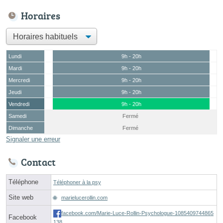
Horaires
Lundi
9h - 20h
Mardi
9h - 20h
Mercredi
9h - 20h
Jeudi
9h - 20h
Vendredi
9h - 20h
Samedi
Fermé
Dimanche
Fermé
Signaler une erreur
Contact
Téléphone
Téléphoner à la psy
Site web
marielucerollin.com
facebook.com/Marie-Luce-Rollin-Psychologue-1085409744865
Facebook
138