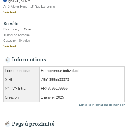
Ligne CE, à 55 m
Arrêt Victor Hugo - 15 Rue Lamartine
Voir tout
En vélo
Nice Etoile, à 127 m
Tunnel de l'Avenue
Capacité : 30 vélos
Voir tout
Informations
Forme juridique
Entrepreneur individuel
SIRET
79513995500020
N° TVA Intra.
FR48795139955
Création
1 janvier 2025
Éditer les informations de mon psy
Psys à proximité