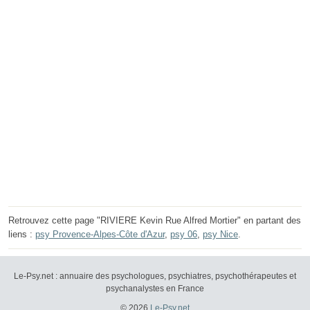
Retrouvez cette page "RIVIERE Kevin Rue Alfred Mortier" en partant des
liens :
psy Provence-Alpes-Côte d'Azur
,
psy 06
,
psy Nice
.
Le-Psy.net : annuaire des psychologues, psychiatres, psychothérapeutes et
psychanalystes en France
© 2026
Le-Psy.net