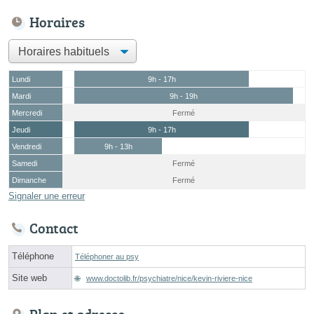
Horaires
Lundi
9h - 17h
Mardi
9h - 19h
Mercredi
Fermé
Jeudi
9h - 17h
Vendredi
9h - 13h
Samedi
Fermé
Dimanche
Fermé
Signaler une erreur
Contact
Téléphone
Téléphoner au psy
Site web
www.doctolib.fr/psychiatre/nice/kevin-riviere-nice
Plan et adresse