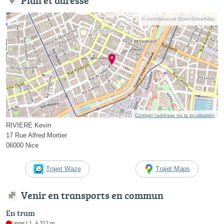
© contributeurs OpenStreetMap
Corriger l’adresse ou la localisation
RIVIERE Kevin
17 Rue Alfred Mortier
06000 Nice
Trajet Waze
Trajet Maps
Venir en transports en commun
En tram
Ligne L1, à 312 m