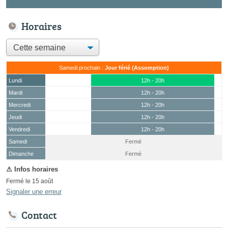
Horaires
Samedi prochain :
Jour férié (Assomption)
Lundi
12h - 20h
Mardi
12h - 20h
Mercredi
12h - 20h
Jeudi
12h - 20h
Vendredi
12h - 20h
Samedi
Fermé
(15 août)
Dimanche
Fermé
Fermé le 15 août
Signaler une erreur
Contact