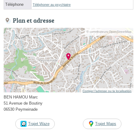
Téléphone
Téléphoner au psychiatre
Plan et adresse
© contributeurs OpenStreetMap
Corriger l’adresse ou la localisation
BEN HAMOU Marc
51 Avenue de Boutiny
06530 Peymeinade
Trajet Waze
Trajet Maps