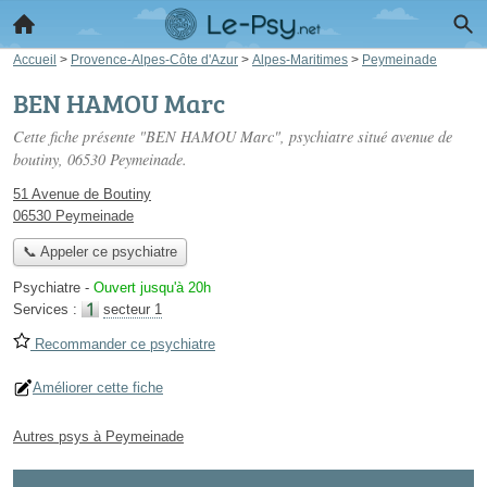
Accueil
>
Provence-Alpes-Côte d'Azur
>
Alpes-Maritimes
>
Peymeinade
BEN HAMOU Marc
Cette fiche présente "BEN HAMOU Marc", psychiatre situé
avenue de
boutiny
, 06530 Peymeinade.
51 Avenue de Boutiny
06530 Peymeinade
📞 Appeler ce psychiatre
Psychiatre
-
Ouvert jusqu'à 20h
Services :
secteur 1
Recommander ce psychiatre
Améliorer cette fiche
Autres psys à Peymeinade