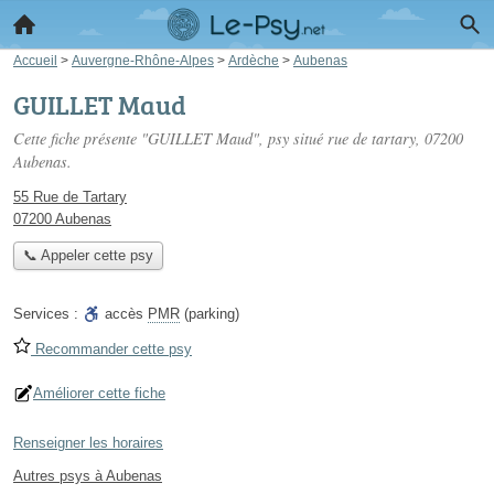
Accueil
>
Auvergne-Rhône-Alpes
>
Ardèche
>
Aubenas
GUILLET Maud
Cette fiche présente "GUILLET Maud", psy situé
rue de tartary
, 07200
Aubenas.
55 Rue de Tartary
07200 Aubenas
📞 Appeler cette psy
Services :
accès
PMR
(parking)
Recommander cette psy
Améliorer cette fiche
Renseigner les horaires
Autres psys à Aubenas