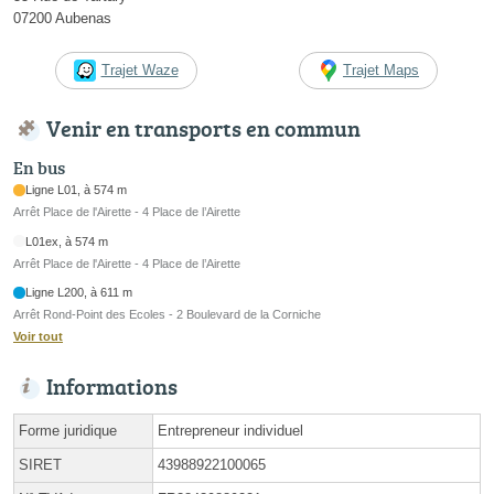
07200 Aubenas
Trajet Waze
Trajet Maps
Venir en transports en commun
En bus
Ligne L01, à 574 m
Arrêt Place de l'Airette - 4 Place de l’Airette
L01ex, à 574 m
Arrêt Place de l'Airette - 4 Place de l’Airette
Ligne L200, à 611 m
Arrêt Rond-Point des Ecoles - 2 Boulevard de la Corniche
Voir tout
Informations
Forme juridique
Entrepreneur individuel
SIRET
43988922100065