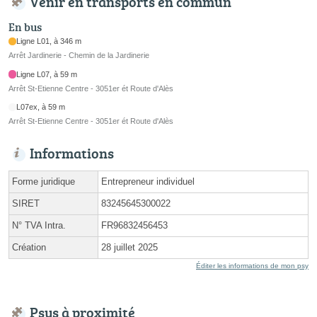
Venir en transports en commun
En bus
Ligne L01, à 346 m
Arrêt Jardinerie - Chemin de la Jardinerie
Ligne L07, à 59 m
Arrêt St-Etienne Centre - 3051er ét Route d'Alès
L07ex, à 59 m
Arrêt St-Etienne Centre - 3051er ét Route d'Alès
Informations
Forme juridique
Entrepreneur individuel
SIRET
83245645300022
N° TVA Intra.
FR96832456453
Création
28 juillet 2025
Éditer les informations de mon psy
Psys à proximité