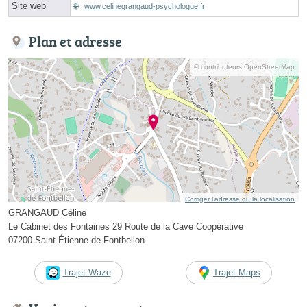
Site web
www.celinegrangaud-psychologue.fr
Plan et adresse
© contributeurs OpenStreetMap
Corriger l’adresse ou la localisation
GRANGAUD Céline
Le Cabinet des Fontaines 29 Route de la Cave Coopérative
07200 Saint-Étienne-de-Fontbellon
Trajet Waze
Trajet Maps