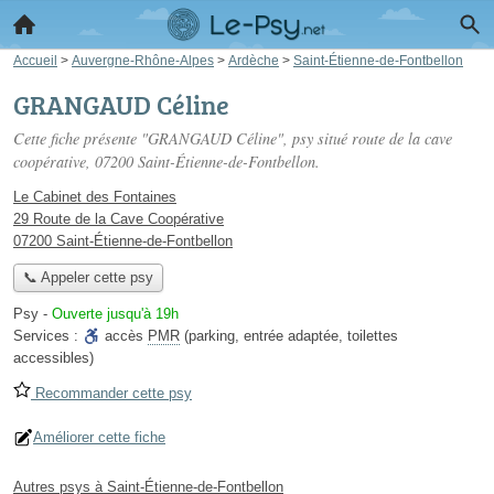
Accueil
>
Auvergne-Rhône-Alpes
>
Ardèche
>
Saint-Étienne-de-Fontbellon
GRANGAUD Céline
Cette fiche présente "GRANGAUD Céline", psy situé
route de la cave
coopérative
, 07200 Saint-Étienne-de-Fontbellon.
Le Cabinet des Fontaines
29 Route de la Cave Coopérative
07200 Saint-Étienne-de-Fontbellon
📞 Appeler cette psy
Psy
-
Ouverte jusqu'à 19h
Services :
accès
PMR
(parking, entrée adaptée, toilettes
accessibles)
Recommander cette psy
Améliorer cette fiche
Autres psys à Saint-Étienne-de-Fontbellon