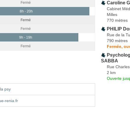
Caroline G
Fermé
Cabinet Médi
8h - 20h
Milles
770 mètres
Fermé
PHILIP Do
Fermé
Rue de la Tu
9h - 19h
790 mètres
Fermée, ouv
Fermé
Psychologu
SABBA
Rue Charles
2 km
Ouverte jus
la psy
e-renia.fr