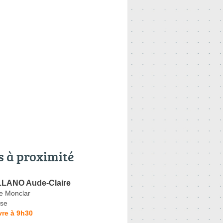
s à proximité
LLANO Aude-Claire
e Monclar
se
vre à 9h30