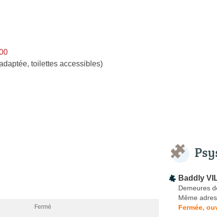
h00
adaptée, toilettes accessibles)
Psy
Baddly VI
Demeures d
Même adres
Fermée, ou
Fermé