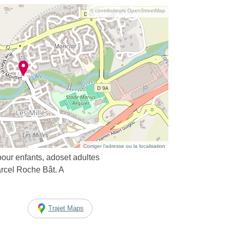
© contributeurs OpenStreetMap
Corriger l’adresse ou la localisation
ur enfants, adoset adultes
rcel Roche Bât. A
Trajet Maps