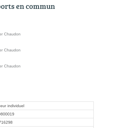
ports en commun
ger Chaudon
ger Chaudon
ger Chaudon
eur individuel
9800019
716298