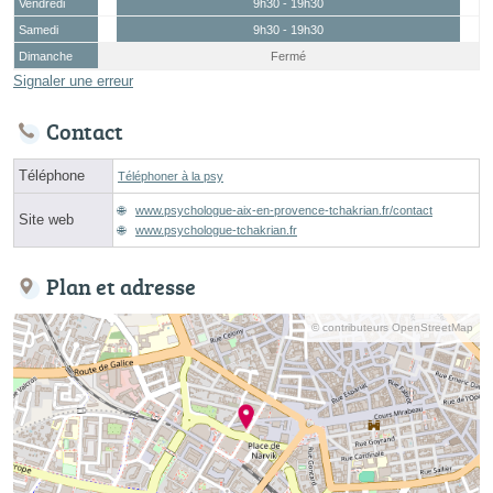
Vendredi
9h30 - 19h30
Samedi
9h30 - 19h30
Dimanche
Fermé
Signaler une erreur
Contact
Téléphone
Téléphoner à la psy
www.psychologue-aix-en-provence-tchakrian.fr/contact
Site web
www.psychologue-tchakrian.fr
Plan et adresse
© contributeurs OpenStreetMap