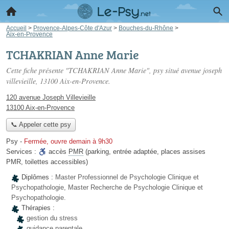
Accueil
>
Provence-Alpes-Côte d'Azur
>
Bouches-du-Rhône
>
Aix-en-Provence
TCHAKRIAN Anne Marie
Cette fiche présente "TCHAKRIAN Anne Marie", psy situé
avenue joseph
villevieille
, 13100 Aix-en-Provence.
120 avenue Joseph Villevieille
13100 Aix-en-Provence
📞 Appeler cette psy
Psy
-
Fermée, ouvre demain à 9h30
Services :
accès
PMR
(parking, entrée adaptée, places assises
PMR, toilettes accessibles)
Diplômes :
Master Professionnel de Psychologie Clinique et
Psychopathologie, Master Recherche de Psychologie Clinique et
Psychopathologie.
Thérapies :
gestion du stress
guidance parentale