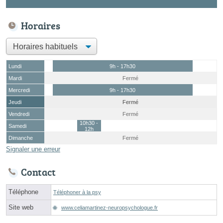
Horaires
Lundi
9h - 17h30
Mardi
Fermé
Mercredi
9h - 17h30
Jeudi
Fermé
Vendredi
Fermé
10h30 -
Samedi
12h
Dimanche
Fermé
Signaler une erreur
Contact
Téléphone
Téléphoner à la psy
Site web
www.celiamartinez-neuropsychologue.fr