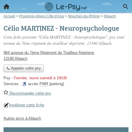
Accueil
>
Provence-Alpes-Côte d'Azur
>
Bouches-du-Rhône
>
Allauch
Célia MARTINEZ - Neuropsychologue
Cette fiche présente "Célia MARTINEZ - Neuropsychologue", psy situé
avenue du 7ème régiment du tirailleur algériens
, 13190 Allauch.
964 avenue du 7ème Régiment du Tirailleur Algériens
13190 Allauch
📞 Appeler cette psy
Psy
-
Fermée, ouvre samedi à 10h30
Services :
accès
PMR
(parking)
Recommander cette psy
Améliorer cette fiche
Autres psys à Allauch