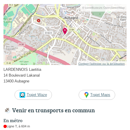
© contributeurs OpenStreetMap
Corriger l’adresse ou la localisation
LARDENNOIS Laetitia
14 Boulevard Lakanal
13400 Aubagne
Trajet Waze
Trajet Maps
Venir en transports en commun
En métro
Ligne T, à 604 m