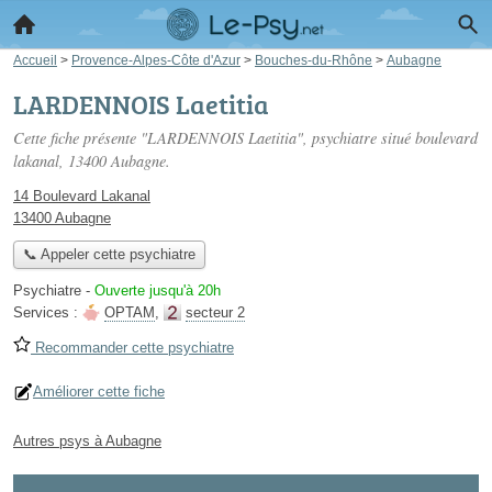
Accueil
>
Provence-Alpes-Côte d'Azur
>
Bouches-du-Rhône
>
Aubagne
LARDENNOIS Laetitia
Cette fiche présente "LARDENNOIS Laetitia", psychiatre situé
boulevard
lakanal
, 13400 Aubagne.
14 Boulevard Lakanal
13400 Aubagne
📞 Appeler cette psychiatre
Psychiatre
-
Ouverte jusqu'à 20h
Services :
OPTAM
,
secteur 2
Recommander cette psychiatre
Améliorer cette fiche
Autres psys à Aubagne