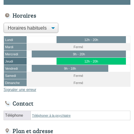
Horaires
Lundi
12h - 20h
Mardi
Fermé
Mercredi
9h - 20h
Jeudi
12h - 20h
Vendredi
9h - 18h
Samedi
Fermé
Dimanche
Fermé
Signaler une erreur
Contact
Téléphone
Téléphoner à la psychiatre
Plan et adresse