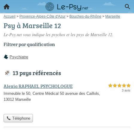
Accueil
>
Provence-Alpes-Côte d'Azur
>
Bouches-du-Rhône
>
Marseille
Psy à Marseille 12
Le-Psy.net vous indique les psychos et les
psys de Marseille 12
.
Filtrer par qualification
Psychiatre
13 psys référencés
Alexia RAPHAEL PSYCHOLOGUE
5,0 étoiles sur 5
3 avis
Immeuble le 50, Centre Médical 50 avenue des Caillols,
13012 Marseille
Téléphone