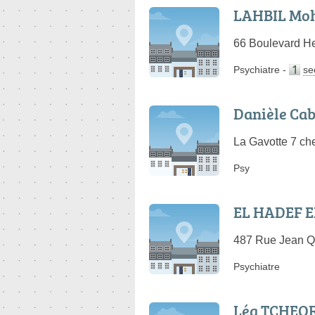
LAHBIL M
66 Boulevard He
Psychiatre
-
se
Danièle Ca
La Gavotte 7 ch
Psy
EL HADEF E
487 Rue Jean Qu
Psychiatre
Léa TCHEOR