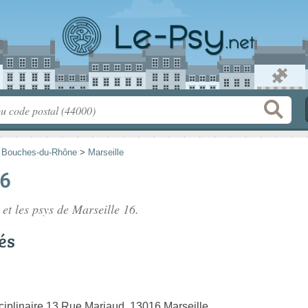
>
Bouches-du-Rhône
>
Marseille
16
 et les
psys de Marseille 16
.
és
ciplinaire 13 Rue Mariaud, 13016 Marseille