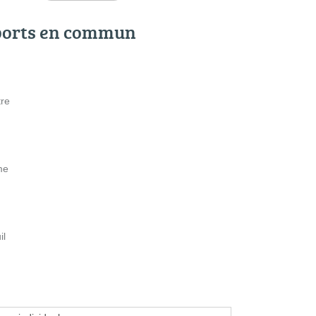
ports en commun
tre
me
il