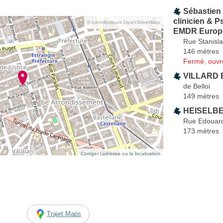
Sébastien
clinicien & P
© contributeurs OpenStreetMap
EMDR Europ
Rue Stanisla
146 mètres
Fermé, ouvr
VILLARD E
de Belloi
149 mètres
HEISELBE
Rue Edouard
173 mètres
Corriger l’adresse ou la localisation
Trajet Maps