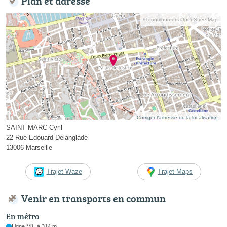
Plan et adresse
© contributeurs OpenStreetMap
Corriger l’adresse ou la localisation
SAINT MARC Cyril
22 Rue Edouard Delanglade
13006 Marseille
Trajet Waze
Trajet Maps
Venir en transports en commun
En métro
Ligne M1, à 314 m