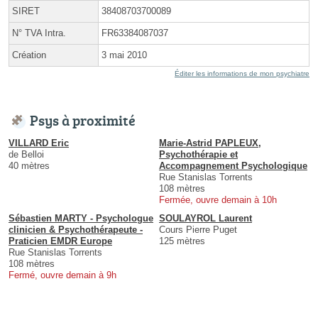
SIRET
38408703700089
N° TVA Intra.
FR63384087037
Création
3 mai 2010
Éditer les informations de mon psychiatre
Psys à proximité
VILLARD Eric
Marie-Astrid PAPLEUX,
de Belloi
Psychothérapie et
40 mètres
Accompagnement Psychologique
Rue Stanislas Torrents
108 mètres
Fermée, ouvre demain à 10h
Sébastien MARTY - Psychologue
SOULAYROL Laurent
clinicien & Psychothérapeute -
Cours Pierre Puget
Praticien EMDR Europe
125 mètres
Rue Stanislas Torrents
108 mètres
Fermé, ouvre demain à 9h