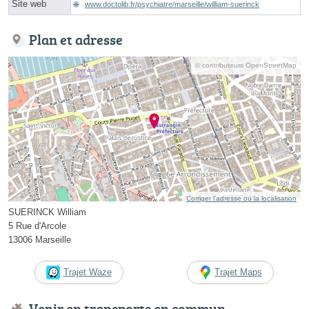
Site web
www.doctolib.fr/psychiatre/marseille/william-suerinck
Plan et adresse
© contributeurs OpenStreetMap
Corriger l’adresse ou la localisation
SUERINCK William
5 Rue d'Arcole
13006 Marseille
Trajet Waze
Trajet Maps
Venir en transports en commun