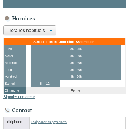
Horaires
Samedi prochain :
Jour férié (Assomption)
Lundi
8h - 20h
Mardi
8h - 20h
Mercredi
8h - 20h
Jeudi
8h - 20h
Vendredi
8h - 20h
Samedi
8h - 12h
Dimanche
Fermé
Signaler une erreur
Contact
Téléphone
Téléphoner au psychiatre