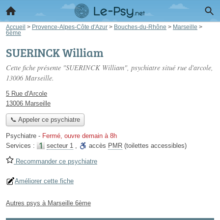
Accueil
>
Provence-Alpes-Côte d'Azur
>
Bouches-du-Rhône
>
Marseille
>
6ème
SUERINCK William
Cette fiche présente "SUERINCK William", psychiatre situé
rue d'arcole
,
13006 Marseille.
5 Rue d'Arcole
13006 Marseille
📞 Appeler ce psychiatre
Psychiatre
-
Fermé, ouvre demain à 8h
Services :
secteur 1
,
accès
PMR
(toilettes accessibles)
Recommander ce psychiatre
Améliorer cette fiche
Autres psys à Marseille 6ème