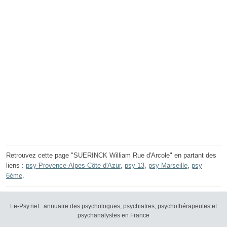
Retrouvez cette page "SUERINCK William Rue d'Arcole" en partant des
liens :
psy Provence-Alpes-Côte d'Azur
,
psy 13
,
psy Marseille
,
psy
6ème
.
Le-Psy.net : annuaire des psychologues, psychiatres, psychothérapeutes et
psychanalystes en France