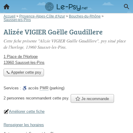
Accueil
>
Provence-Alpes-Côte d'Azur
>
Bouches-du-Rhône
>
Sausset-les-Pins
Alizée VIGIER Gaëlle Gaudillere
Cette fiche présente "Alizée VIGIER Gaëlle Gaudillere", psy situé
place
de l'horloge
, 13960 Sausset-les-Pins.
1 Place de l'Horloge
13960 Sausset-les-Pins
📞 Appeler cette psy
Services :
accès
PMR
(parking)
2 personnes
recommandent
cette psy.
Je recommande
Améliorer cette fiche
Renseigner les horaires