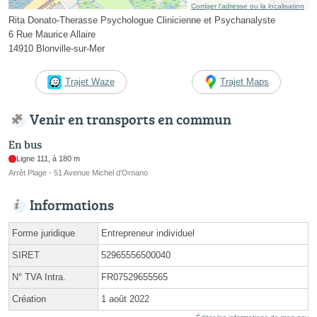
Corriger l’adresse ou la localisation
Rita Donato-Therasse Psychologue Clinicienne et Psychanalyste
6 Rue Maurice Allaire
14910 Blonville-sur-Mer
Trajet Waze
Trajet Maps
Venir en transports en commun
En bus
Ligne 111, à 180 m
Arrêt Plage - 51 Avenue Michel d'Ornano
Informations
Forme juridique
Entrepreneur individuel
SIRET
52965556500040
N° TVA Intra.
FR07529655565
Création
1 août 2022