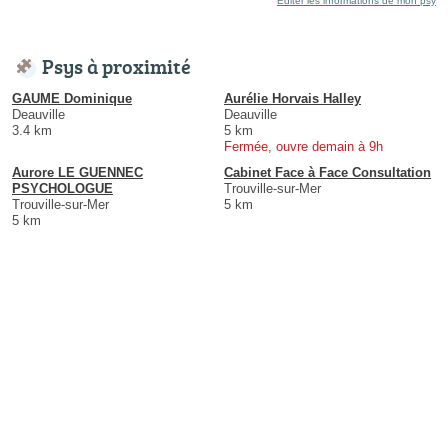
Éditer les informations de mon psy
Psys à proximité
GAUME Dominique
Aurélie Horvais Halley
Deauville
Deauville
3.4 km
5 km
Fermée, ouvre demain à 9h
Aurore LE GUENNEC
Cabinet Face à Face Consultation
PSYCHOLOGUE
Trouville-sur-Mer
Trouville-sur-Mer
5 km
5 km