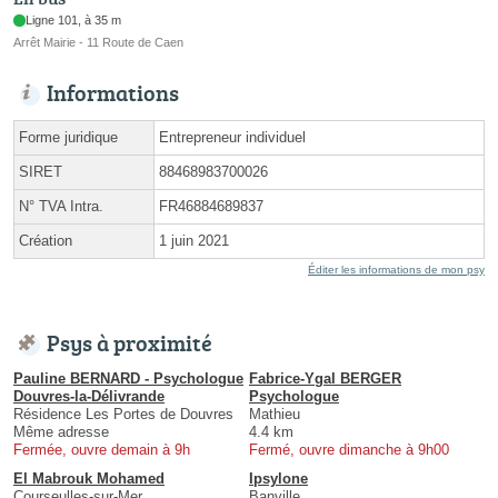
Ligne 101, à 35 m
Arrêt Mairie - 11 Route de Caen
Informations
Forme juridique
Entrepreneur individuel
SIRET
88468983700026
N° TVA Intra.
FR46884689837
Création
1 juin 2021
Éditer les informations de mon psy
Psys à proximité
Pauline BERNARD - Psychologue
Fabrice-Ygal BERGER
Douvres-la-Délivrande
Psychologue
Résidence Les Portes de Douvres
Mathieu
Même adresse
4.4 km
Fermée, ouvre demain à 9h
Fermé, ouvre dimanche à 9h00
El Mabrouk Mohamed
Ipsylone
Courseulles-sur-Mer
Banville