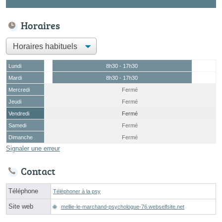
Horaires
Lundi
8h30 - 17h30
Mardi
8h30 - 17h30
Mercredi
Fermé
Jeudi
Fermé
Vendredi
Fermé
Samedi
Fermé
Dimanche
Fermé
Signaler une erreur
Contact
Téléphone
Téléphoner à la psy
Site web
mellie-le-marchand-psychologue-76.webselfsite.net