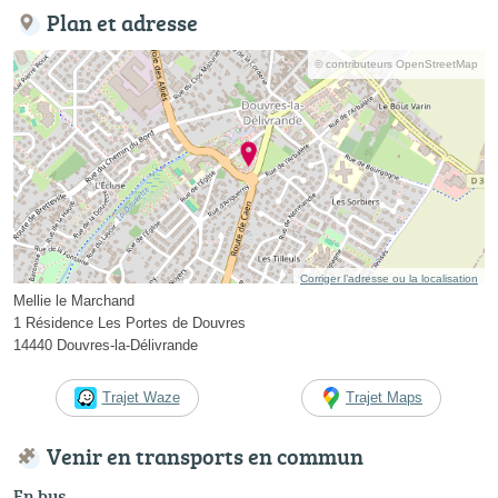
Plan et adresse
© contributeurs OpenStreetMap
Corriger l’adresse ou la localisation
Mellie le Marchand
1 Résidence Les Portes de Douvres
14440 Douvres-la-Délivrande
Trajet Waze
Trajet Maps
Venir en transports en commun
En bus