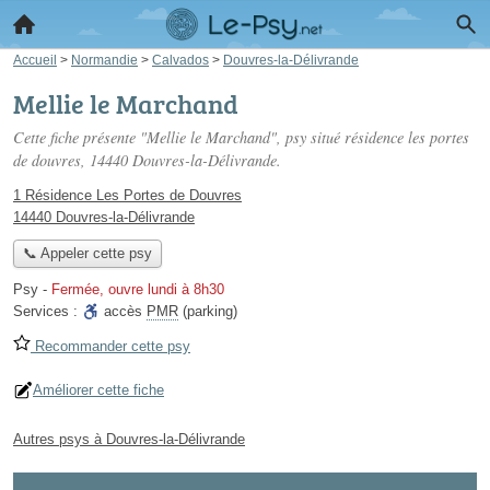
Accueil
>
Normandie
>
Calvados
>
Douvres-la-Délivrande
Mellie le Marchand
Cette fiche présente "Mellie le Marchand", psy situé
résidence les portes
de douvres
, 14440 Douvres-la-Délivrande.
1 Résidence Les Portes de Douvres
14440 Douvres-la-Délivrande
📞 Appeler cette psy
Psy
-
Fermée, ouvre lundi à 8h30
Services :
accès
PMR
(parking)
Recommander cette psy
Améliorer cette fiche
Autres psys à Douvres-la-Délivrande