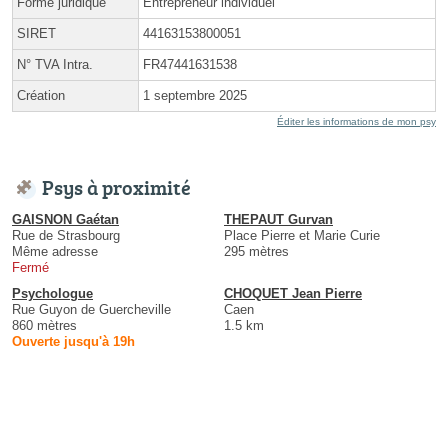
Forme juridique
Entrepreneur individuel
SIRET
44163153800051
N° TVA Intra.
FR47441631538
Création
1 septembre 2025
Éditer les informations de mon psy
Psys à proximité
GAISNON Gaétan
THEPAUT Gurvan
Rue de Strasbourg
Place Pierre et Marie Curie
Même adresse
295 mètres
Fermé
Psychologue
CHOQUET Jean Pierre
Rue Guyon de Guercheville
Caen
860 mètres
1.5 km
Ouverte jusqu'à 19h