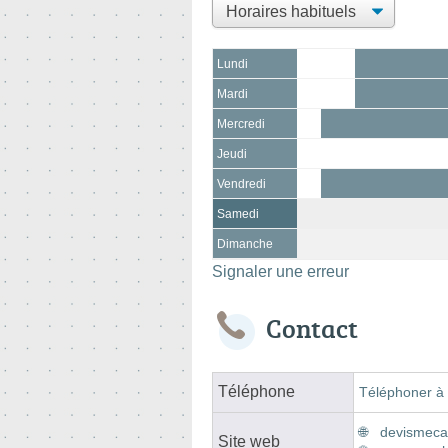
Lundi
Mardi
Mercredi
Jeudi
Vendredi
Samedi
Dimanche
Signaler une erreur
Contact
Téléphone
Téléphoner à 
devismecar
Site web