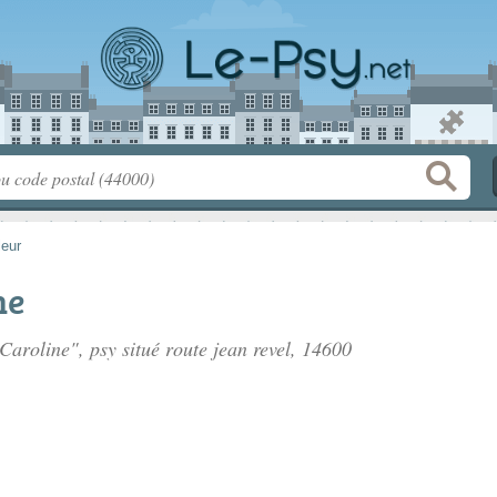
leur
ne
Caroline", psy situé
route jean revel
, 14600