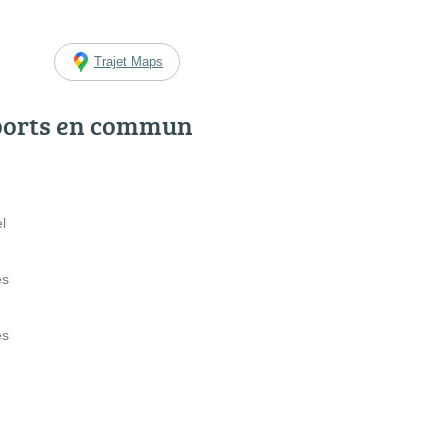
Trajet Maps
ports en commun
l
es
es