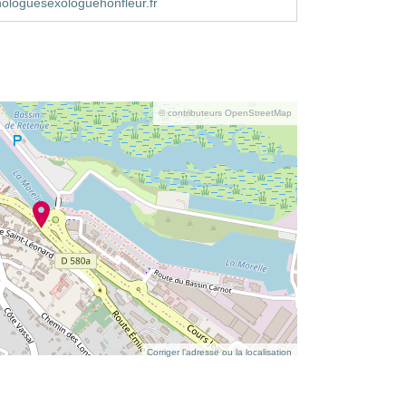
ologuesexologuehonfleur.fr
© contributeurs OpenStreetMap
Corriger l’adresse ou la localisation