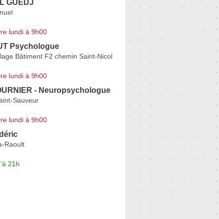
EL GUEDJ
nuel
re lundi à 9h00
UT Psychologue
llage Bâtiment F2 chemin Saint-Nicol
re lundi à 9h00
OURNIER - Neuropsychologue
aint-Sauveur
re lundi à 9h00
déric
a-Raoult
'à 21h