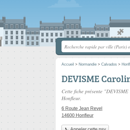
Accueil
>
Normandie
>
Calvados
>
Honf
DEVISME Caroli
Cette fiche présente "DEVISME 
Honfleur.
6 Route Jean Revel
14600 Honfleur
📞 Appeler cette psy