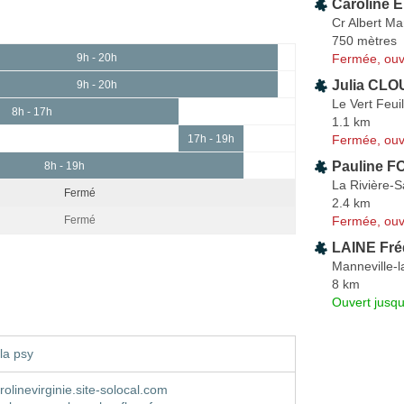
Caroline 
Cr Albert Ma
750 mètres
Fermée, ouv
9h - 20h
Julia CLO
9h - 20h
Le Vert Feui
8h - 17h
1.1 km
Fermée, ouv
17h - 19h
Pauline F
8h - 19h
La Rivière-S
Fermé
2.4 km
Fermée, ouv
Fermé
LAINE Fré
Manneville-l
8 km
Ouvert jusqu
la psy
olinevirginie.site-solocal.com