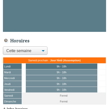
Horaires
Samedi prochain :
Jour férié (Assomption)
Lundi
9h - 18h
Mardi
9h - 18h
Mercredi
9h - 18h
Jeudi
9h - 18h
Vendredi
9h - 18h
Samedi
Fermé
(15 août)
Dimanche
Fermé