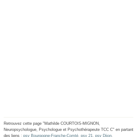
Retrouvez cette page "Mathilde COURTOIS-MIGNON,
Neuropsychologue, Psychologue et Psychothérapeute TCC C" en partant
des liens :
psy Bourgogne-Franche-Comté
,
psy 21
,
psy Dijon
.