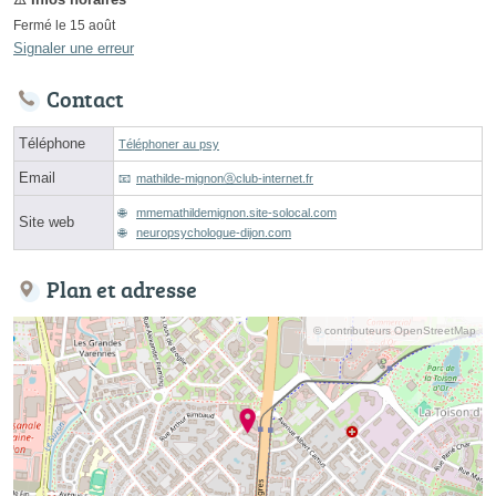
Fermé le 15 août
Signaler une erreur
Contact
Téléphone
Téléphoner au psy
Email
mathilde-mignonⓐclub-internet.fr
mmemathildemignon.site-solocal.com
Site web
neuropsychologue-dijon.com
Plan et adresse
© contributeurs OpenStreetMap