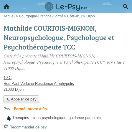
Accueil
>
Bourgogne-Franche-Comté
>
Côte-d'Or
>
Dijon
Mathilde COURTOIS-MIGNON,
Neuropsychologue, Psychologue et
Psychothérapeute TCC
Cette fiche présente "Mathilde COURTOIS-MIGNON,
Neuropsychologue, Psychologue et Psychothérapeute TCC", psy situé
c
,
21000 Dijon.
10 C
Rue Paul Verlaine Résidence Amphypolis
21000 Dijon
📞 Appeler ce psy
Psy
-
Fermé, ouvre à 9h
Thérapies :
bilan psychologique, guidance parentale
Recommander ce psy