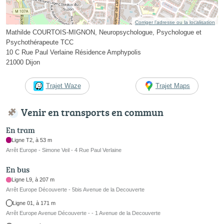
Corriger l’adresse ou la localisation
Mathilde COURTOIS-MIGNON, Neuropsychologue, Psychologue et
Psychothérapeute TCC
10 C Rue Paul Verlaine Résidence Amphypolis
21000 Dijon
Trajet Waze
Trajet Maps
Venir en transports en commun
En tram
Ligne T2, à 53 m
Arrêt Europe - Simone Veil - 4 Rue Paul Verlaine
En bus
Ligne L9, à 207 m
Arrêt Europe Découverte - 5bis Avenue de la Decouverte
Ligne 01, à 171 m
Arrêt Europe Avenue Découverte - - 1 Avenue de la Decouverte