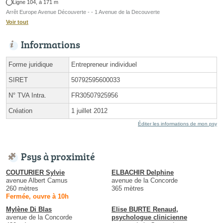
Ligne 104, à 171 m
Arrêt Europe Avenue Découverte - - 1 Avenue de la Decouverte
Voir tout
Informations
Forme juridique
Entrepreneur individuel
SIRET
50792595600033
N° TVA Intra.
FR30507925956
Création
1 juillet 2012
Éditer les informations de mon psy
Psys à proximité
COUTURIER Sylvie
ELBACHIR Delphine
avenue Albert Camus
avenue de la Concorde
260 mètres
365 mètres
Fermée, ouvre à 10h
Mylène Di Blas
Elise BURTE Renaud,
avenue de la Concorde
psychologue clinicienne