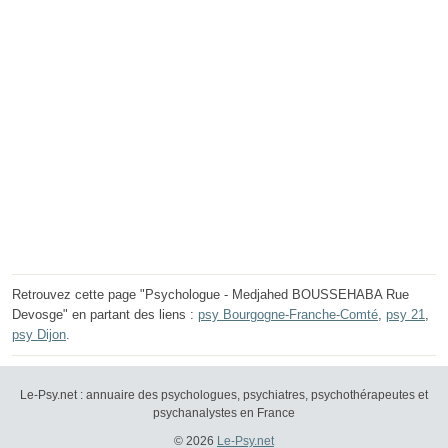
Retrouvez cette page "Psychologue - Medjahed BOUSSEHABA Rue
Devosge" en partant des liens :
psy Bourgogne-Franche-Comté
,
psy 21
,
psy Dijon
.
Le-Psy.net : annuaire des psychologues, psychiatres, psychothérapeutes et
psychanalystes en France
© 2026
Le-Psy.net