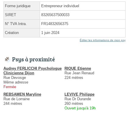
Forme juridique
Entrepreneur individuel
SIRET
83265637500033
N° TVA Intra.
FR14832656375
Création
1 juin 2024
Éditer les informations de mon psy
Psys à proximité
Audrey FERLICCHI Psychologue
RIQUE Etienne
Clinicienne Dijon
Rue Jean Renaud
Rue Devosge
224 mètres
Même adresse
Fermée
REBSAMEN Maryline
LEVIVE Philippe
Rue de Lorraine
Rue Dr Durande
244 mètres
260 mètres
Ouvert jusqu'à 19h