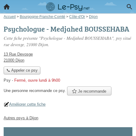
Accueil
>
Bourgogne-Franche-Comté
>
Côte-d'Or
>
Dijon
Psychologue - Medjahed BOUSSEHABA
Cette fiche présente "Psychologue - Medjahed BOUSSEHABA", psy situé
rue devosge
, 21000 Dijon.
13 Rue Devosge
21000 Dijon
📞 Appeler ce psy
Psy
-
Fermé, ouvre lundi à 9h00
Une personne
recommande
ce psy.
Je recommande
Améliorer cette fiche
Autres psys à Dijon