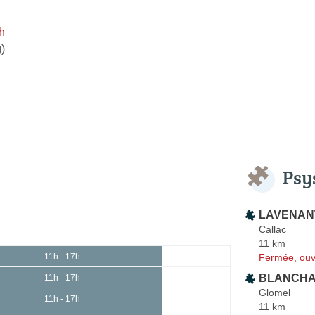
h
)
Psy
LAVENANT
Callac
11 km
Fermée, ouv
11h - 17h
BLANCHA
11h - 17h
Glomel
11h - 17h
11 km