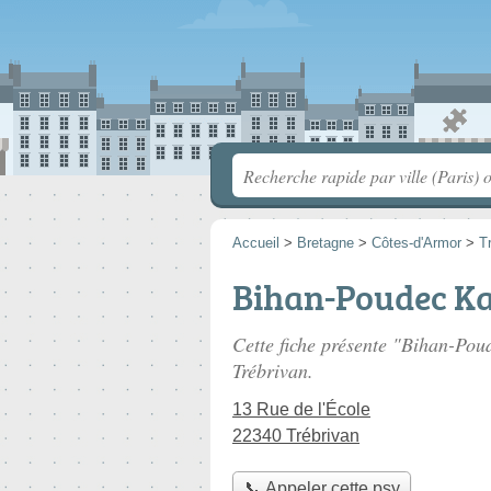
Accueil
>
Bretagne
>
Côtes-d'Armor
>
T
Bihan-Poudec Ka
Cette fiche présente "Bihan-Pou
Trébrivan.
13 Rue de l'École
22340 Trébrivan
📞 Appeler cette psy