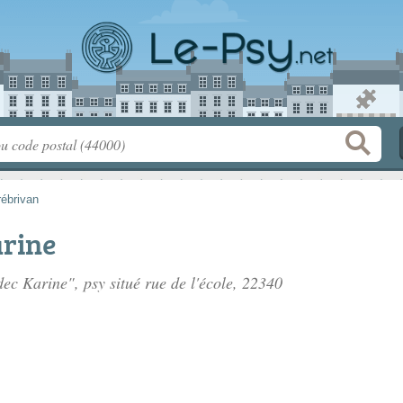
rébrivan
rine
dec Karine", psy situé
rue de l'école
, 22340