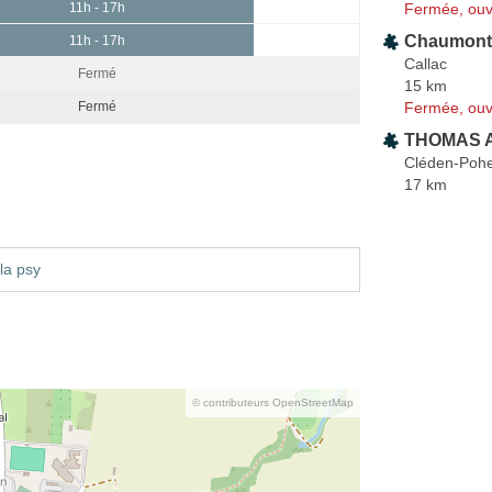
Fermée, ouv
11h - 17h
Chaumont 
11h - 17h
Callac
Fermé
15 km
Fermée, ouv
Fermé
THOMAS A
Cléden-Poh
17 km
la psy
© contributeurs OpenStreetMap