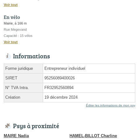
Voir tout
En vélo
Mairie, à 166 m
Rue Megevand
Capacité : 15 vélos
Voir tout
Informations
Forme juridique
Entrepreneur individuel
SIRET
95256089400026
N° TVA Intra.
FR32952560894
Création
19 décembre 2024
Éditer les informations de mon psy
Psys à proximité
MAIRE Nadia
HAMEL-BILLOT Charline