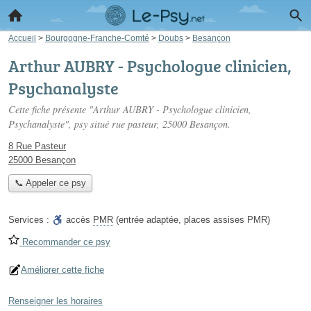
Accueil
>
Bourgogne-Franche-Comté
>
Doubs
>
Besançon
Arthur AUBRY - Psychologue clinicien,
Psychanalyste
Cette fiche présente "Arthur AUBRY - Psychologue clinicien,
Psychanalyste", psy situé
rue pasteur
, 25000 Besançon.
8 Rue Pasteur
25000 Besançon
📞 Appeler ce psy
Services :
accès
PMR
(entrée adaptée, places assises PMR)
Recommander ce psy
Améliorer cette fiche
Renseigner les horaires