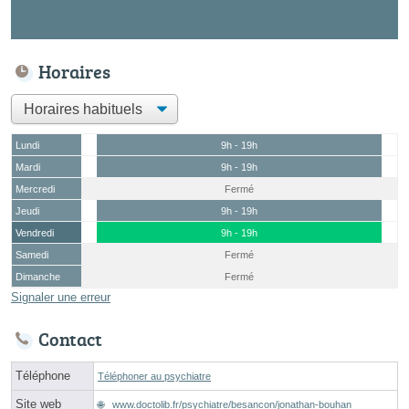
Horaires
Lundi
9h - 19h
Mardi
9h - 19h
Mercredi
Fermé
Jeudi
9h - 19h
Vendredi
9h - 19h
Samedi
Fermé
Dimanche
Fermé
Signaler une erreur
Contact
Téléphone
Téléphoner au psychiatre
Site web
www.doctolib.fr/psychiatre/besancon/jonathan-bouhan