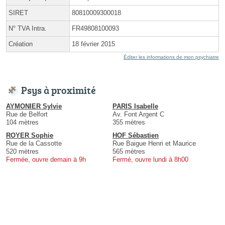
SIRET
80810009300018
N° TVA Intra.
FR49808100093
Création
18 février 2015
Éditer les informations de mon psychiatre
Psys à proximité
AYMONIER Sylvie
PARIS Isabelle
Rue de Belfort
Av. Font Argent C
104 mètres
355 mètres
ROYER Sophie
HOF Sébastien
Rue de la Cassotte
Rue Baigue Henri et Maurice
520 mètres
565 mètres
Fermée, ouvre demain à 9h
Fermé, ouvre lundi à 8h00