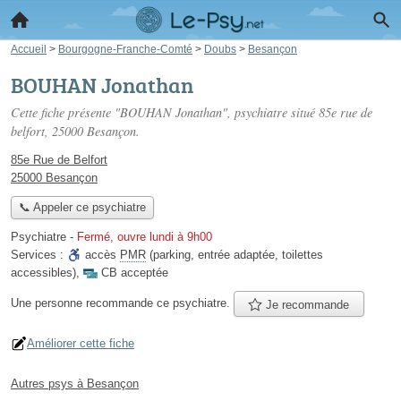
Accueil
>
Bourgogne-Franche-Comté
>
Doubs
>
Besançon
BOUHAN Jonathan
Cette fiche présente "BOUHAN Jonathan", psychiatre situé
85e rue de
belfort
, 25000 Besançon.
85e Rue de Belfort
25000 Besançon
📞 Appeler ce psychiatre
Psychiatre
-
Fermé, ouvre lundi à 9h00
Services :
accès
PMR
(parking, entrée adaptée, toilettes
accessibles)
,
CB acceptée
Une personne
recommande
ce psychiatre.
Je recommande
Améliorer cette fiche
Autres psys à Besançon