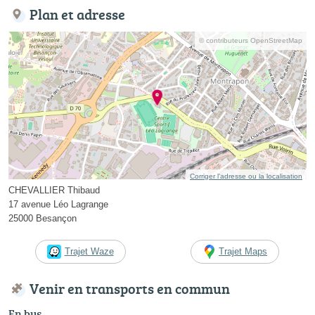
Plan et adresse
© contributeurs OpenStreetMap
Corriger l’adresse ou la localisation
CHEVALLIER Thibaud
17 avenue Léo Lagrange
25000 Besançon
Trajet Waze
Trajet Maps
Venir en transports en commun
En bus