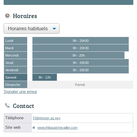
Horaires
Lundi
9h - 20h30
Mardi
9h - 20h30
Mercredi
9h - 20h
Jeudi
9h - 20h30
Vendredi
9h - 20h30
Samedi
9h - 12h
Dimanche
Fermé
Signaler une erreur
Contact
Téléphone
Téléphoner au psy
Site web
www.thibaudchevallier.com