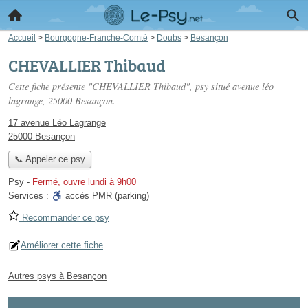
Accueil
>
Bourgogne-Franche-Comté
>
Doubs
>
Besançon
CHEVALLIER Thibaud
Cette fiche présente "CHEVALLIER Thibaud", psy situé
avenue léo
lagrange
, 25000 Besançon.
17 avenue Léo Lagrange
25000 Besançon
📞 Appeler ce psy
Psy
-
Fermé, ouvre lundi à 9h00
Services :
accès
PMR
(parking)
Recommander ce psy
Améliorer cette fiche
Autres psys à Besançon