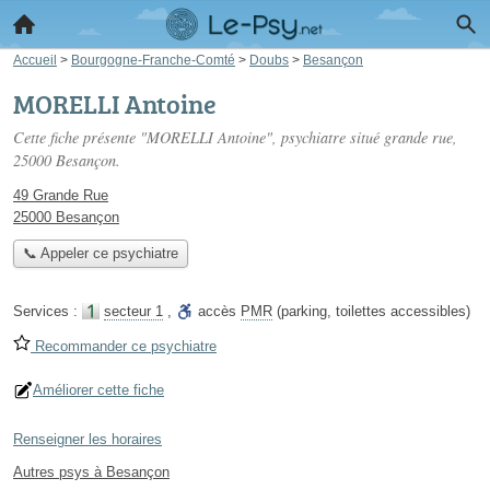
Accueil
>
Bourgogne-Franche-Comté
>
Doubs
>
Besançon
MORELLI Antoine
Cette fiche présente "MORELLI Antoine", psychiatre situé
grande rue
,
25000 Besançon.
49 Grande Rue
25000 Besançon
📞 Appeler ce psychiatre
Services :
secteur 1
,
accès
PMR
(parking, toilettes accessibles)
Recommander ce psychiatre
Améliorer cette fiche
Renseigner les horaires
Autres psys à Besançon