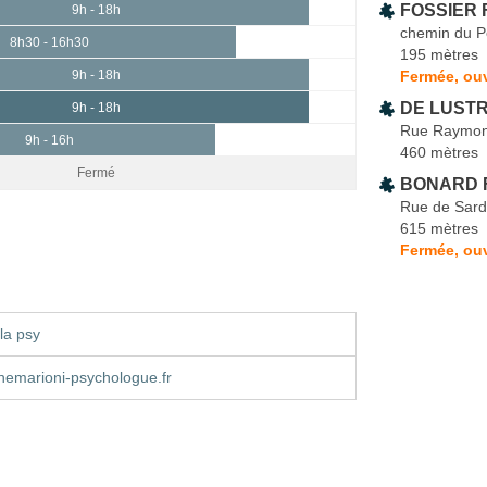
FOSSIER F
9h - 18h
chemin du P
8h30 - 16h30
195 mètres
Fermée, ouv
9h - 18h
DE LUSTR
9h - 18h
Rue Raymon
9h - 16h
460 mètres
Fermé
BONARD 
Rue de Sar
615 mètres
Fermée, ouv
la psy
nemarioni-psychologue.fr