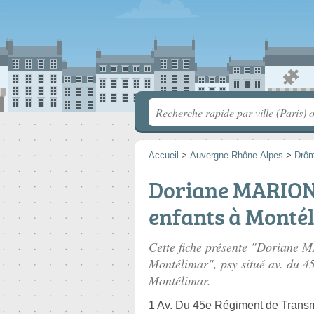
Accueil
>
Auvergne-Rhône-Alpes
>
Drô
Doriane MARIONI
enfants à Monté
Cette fiche présente "Doriane 
Montélimar", psy situé
av. du 4
Montélimar.
1 Av. Du 45e Régiment de Trans