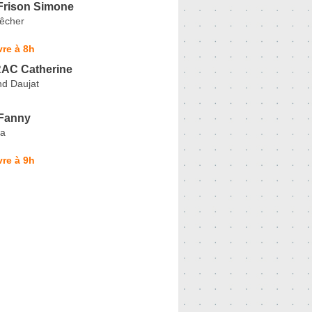
rison Simone
êcher
re à 8h
AC Catherine
d Daujat
Fanny
da
re à 9h