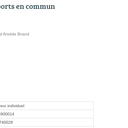
ports en commun
d Aristide Briand
eur individuel
2800014
740028