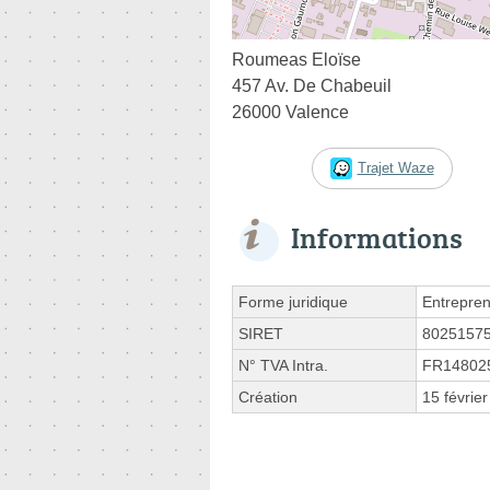
Roumeas Eloïse
457 Av. De Chabeuil
26000 Valence
Trajet Waze
Informations
Forme juridique
Entrepren
SIRET
8025157
N° TVA Intra.
FR14802
Création
15 févrie