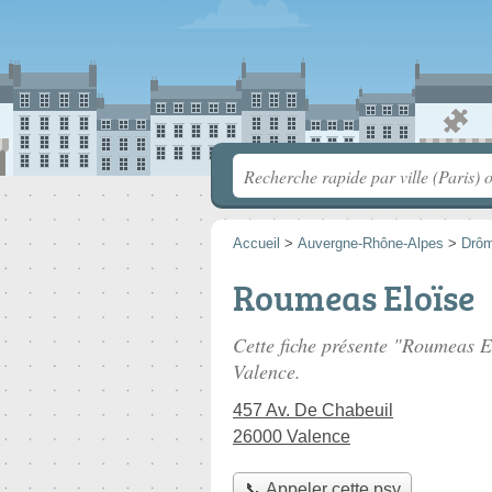
Accueil
>
Auvergne-Rhône-Alpes
>
Drô
Roumeas Eloïse
Cette fiche présente "Roumeas E
Valence.
457 Av. De Chabeuil
26000 Valence
📞 Appeler cette psy