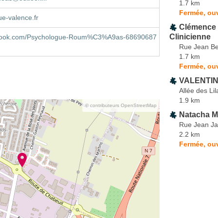
1.7 km
Fermée, ouv
e-valence.fr
Clémence 
Clinicienne
book.com/Psychologue-Roum%C3%A9as-68690687
Rue Jean Be
1.7 km
Fermée, ouv
VALENTIN 
Allée des Lil
1.9 km
© contributeurs OpenStreetMap
Natacha 
Rue Jean Ja
2.2 km
Fermée, ouv