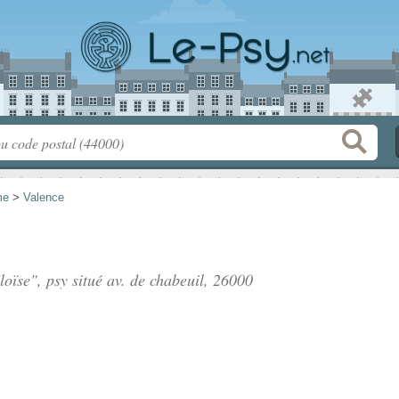
me
>
Valence
loïse", psy situé
av. de chabeuil
, 26000