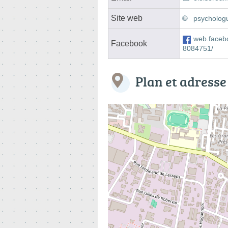
Site web
psychologu
web.face
Facebook
8084751/
Plan et adresse