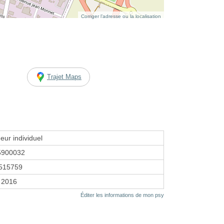
Corriger l’adresse ou la localisation
Trajet Maps
eur individuel
5900032
515759
r 2016
Éditer les informations de mon psy