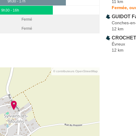
11 km
9h30 - 17h
Fermée, ou
9h30 - 16h
GUIDOT F
Fermé
Conches-en
12 km
Fermé
CROCHET 
Évreux
12 km
© contributeurs OpenStreetMap