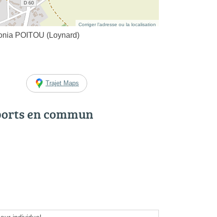
Corriger l’adresse ou la localisation
onia POITOU (Loynard)
Trajet Maps
ports en commun
eur individuel