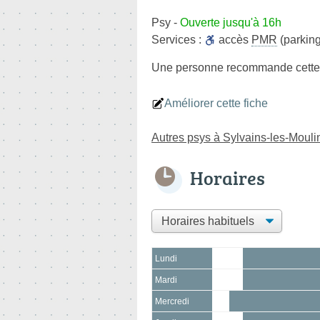
Psy
-
Ouverte jusqu'à 16h
Services :
accès
PMR
(parking
Une personne
recommande
cette
Améliorer cette fiche
Autres psys à Sylvains-les-Mouli
Horaires
Lundi
Mardi
Mercredi