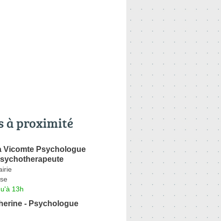
s à proximité
 Vicomte Psychologue
Psychotherapeute
irie
se
qu'à 13h
erine - Psychologue