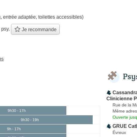
, entrée adaptée, toilettes accessibles)
 psy.
Je recommande
ns
Psy
Cassandra
Clinicienne 
Rue de la Ma
Même adres
9h30 - 17h
Ouverte jus
9h30 - 19h
GRUE Cath
9h - 17h
Évreux