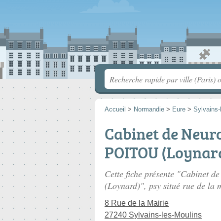
Accueil
>
Normandie
>
Eure
>
Sylvains-
Cabinet de Neur
POITOU (Loynar
Cette fiche présente "Cabinet 
(Loynard)", psy situé
rue de la 
8 Rue de la Mairie
27240 Sylvains-les-Moulins