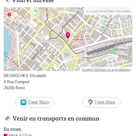
© contributeurs OpenStreetMap
Corriger l’adresse ou la localisation
DESROCHES Elisabeth
4 Rue Farigoul
29200 Brest
Trajet Waze
Trajet Maps
Venir en transports en commun
En tram
Ligne A, à 123 m