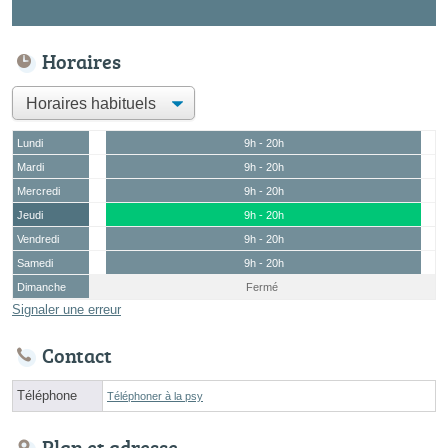
Horaires
Lundi
9h - 20h
Mardi
9h - 20h
Mercredi
9h - 20h
Jeudi
9h - 20h
Vendredi
9h - 20h
Samedi
9h - 20h
Dimanche
Fermé
Signaler une erreur
Contact
Téléphone
Téléphoner à la psy
Plan et adresse