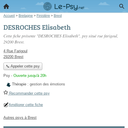
Accueil
>
Bretagne
>
Finistère
>
Brest
DESROCHES Elisabeth
Cette fiche présente "DESROCHES Elisabeth", psy situé
rue farigoul
,
29200 Brest.
4 Rue Farigoul
29200 Brest
📞 Appeler cette psy
Psy
-
Ouverte jusqu'à 20h
Thérapie :
gestion des émotions
Recommander cette psy
Améliorer cette fiche
Autres psys à Brest