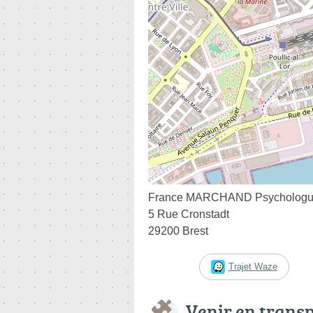
France MARCHAND Psychologue 
5 Rue Cronstadt
29200 Brest
Trajet Waze
Venir en trans