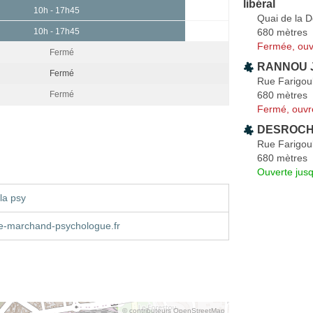
libéral
10h - 17h45
Quai de la 
680 mètres
10h - 17h45
Fermée, ouv
Fermé
RANNOU Ju
Fermé
Rue Farigou
680 mètres
Fermé
Fermé, ouvr
DESROCHE
Rue Farigou
680 mètres
Ouverte jus
la psy
e-marchand-psychologue.fr
© contributeurs OpenStreetMap