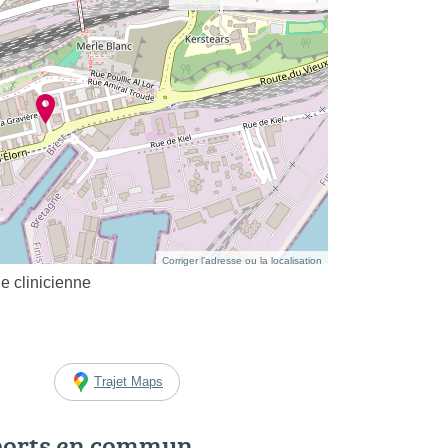
Corriger l’adresse ou la localisation
clinicienne
Trajet Maps
ports en commun