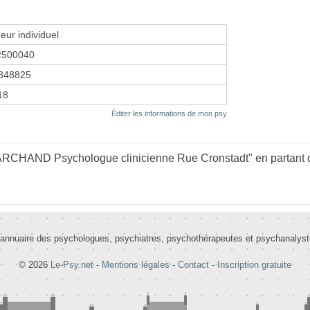
eur individuel
2500040
348825
18
Éditer les informations de mon psy
ARCHAND Psychologue clinicienne Rue Cronstadt" en partant d
 annuaire des psychologues, psychiatres, psychothérapeutes et psychanalys
© 2026
Le-Psy.net
-
Mentions légales
-
Contact
-
Inscription gratuite