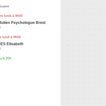
Douane
re lundi à 9h00
lien Psychologue Brest
l
e lundi à 9h00
S Elisabeth
l
qu'à 20h