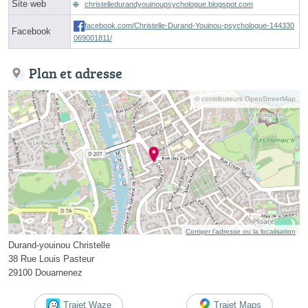
Site web
christelledurandyouinoupsychologue.blogspot.com
facebook.com/Christelle-Durand-Youinou-psychologue-144330
Facebook
069001811/
Plan et adresse
© contributeurs OpenStreetMap
Corriger l’adresse ou la localisation
Durand-youinou Christelle
38 Rue Louis Pasteur
29100 Douarnenez
Trajet Waze
Trajet Maps