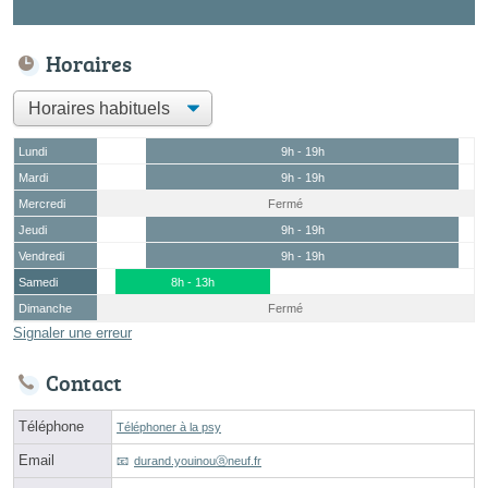
Horaires
Lundi
9h - 19h
Mardi
9h - 19h
Mercredi
Fermé
Jeudi
9h - 19h
Vendredi
9h - 19h
Samedi
8h - 13h
Dimanche
Fermé
Signaler une erreur
Contact
Téléphone
Téléphoner à la psy
Email
durand.youinouⓐneuf.fr