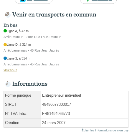
Venir en transports en commun
En bus
Ligne A, à 42 m
Arrêt Pasteur - 21bis Rue Louis Pasteur
Ligne D, à 314 m
Arrêt Lamennais - 45 Rue Jean Jaurès
Ligne 2, à 314 m
Arrêt Lamennais - 45 Rue Jean Jaurès
Voir tout
Informations
Forme juridique
Entrepreneur individuel
SIRET
49496677300017
N° TVA Intra.
FR81494966773
Création
24 mars 2007
Éditer les informations de mon psy