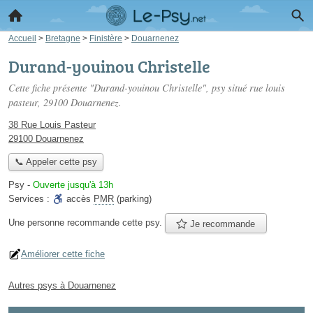
Accueil
>
Bretagne
>
Finistère
>
Douarnenez
Durand-youinou Christelle
Cette fiche présente "Durand-youinou Christelle", psy situé
rue louis
pasteur
, 29100 Douarnenez.
38 Rue Louis Pasteur
29100 Douarnenez
📞 Appeler cette psy
Psy
-
Ouverte jusqu'à 13h
Services :
accès
PMR
(parking)
Une personne
recommande
cette psy.
Je recommande
Améliorer cette fiche
Autres psys à Douarnenez