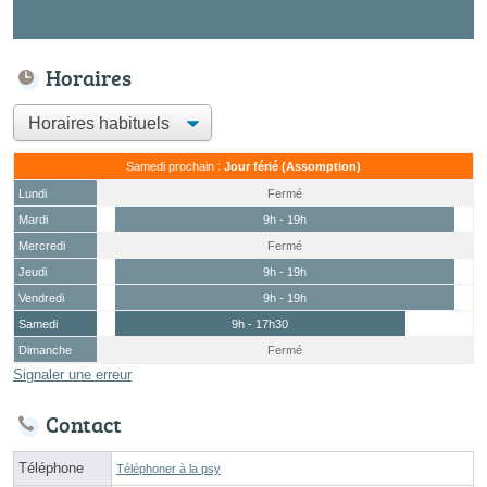
Horaires
Samedi prochain :
Jour férié (Assomption)
Lundi
Fermé
Mardi
9h - 19h
Mercredi
Fermé
Jeudi
9h - 19h
Vendredi
9h - 19h
Samedi
9h - 17h30
Dimanche
Fermé
Signaler une erreur
Contact
Téléphone
Téléphoner à la psy