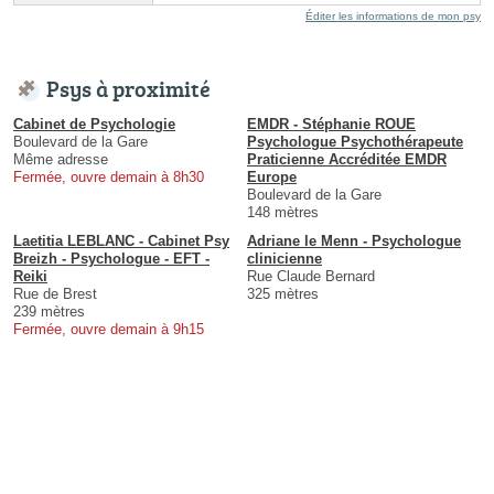
Éditer les informations de mon psy
Psys à proximité
Cabinet de Psychologie
EMDR - Stéphanie ROUE
Boulevard de la Gare
Psychologue Psychothérapeute
Même adresse
Praticienne Accréditée EMDR
Fermée, ouvre demain à 8h30
Europe
Boulevard de la Gare
148 mètres
Laetitia LEBLANC - Cabinet Psy
Adriane le Menn - Psychologue
Breizh - Psychologue - EFT -
clinicienne
Reiki
Rue Claude Bernard
Rue de Brest
325 mètres
239 mètres
Fermée, ouvre demain à 9h15