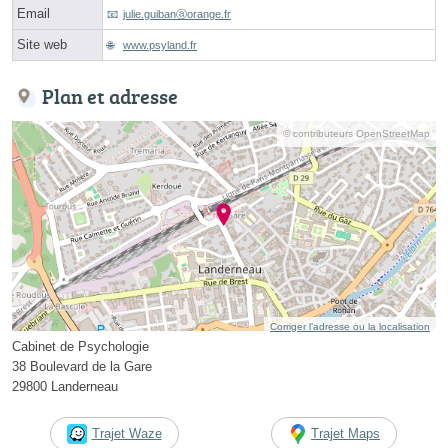
Email
julie.guibanⓐorange.fr
Site web
www.psyland.fr
Plan et adresse
© contributeurs OpenStreetMap
Corriger l’adresse ou la localisation
Cabinet de Psychologie
38 Boulevard de la Gare
29800 Landerneau
Trajet Waze
Trajet Maps