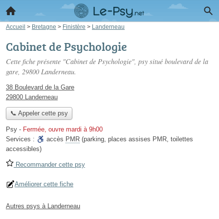
Accueil
>
Bretagne
>
Finistère
>
Landerneau
Cabinet de Psychologie
Cette fiche présente "Cabinet de Psychologie", psy situé
boulevard de la
gare
, 29800 Landerneau.
38 Boulevard de la Gare
29800 Landerneau
📞 Appeler cette psy
Psy
-
Fermée, ouvre mardi à 9h00
Services :
accès
PMR
(parking, places assises PMR, toilettes
accessibles)
Recommander cette psy
Améliorer cette fiche
Autres psys à Landerneau