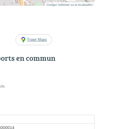
Corriger l’adresse ou la localisation
Trajet Maps
ports en commun
ols
3000014