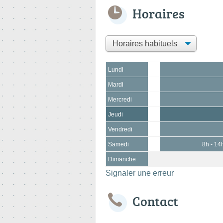
Horaires
Lundi
Mardi
Mercredi
Jeudi
Vendredi
Samedi
8h - 14
Dimanche
Signaler une erreur
Contact