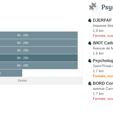
Psy
DJERFAF 
Impasse des
1.4 km
Fermée, ouv
8h - 20h
WIOT Cath
8h - 20h
Avenue de M
8h - 20h
1.6 km
8h - 20h
Psycholo
Saint-Privat
8h - 20h
1.7 km
h
Fermée, ou
Fermé
BORD Cora
avenue Carn
1.7 km
Fermée, ouv