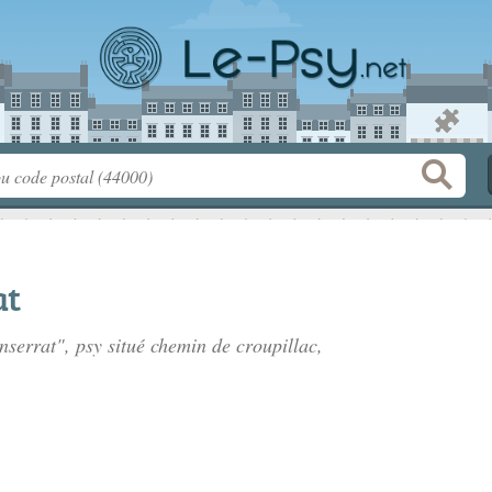
at
nserrat", psy situé
chemin de croupillac
,