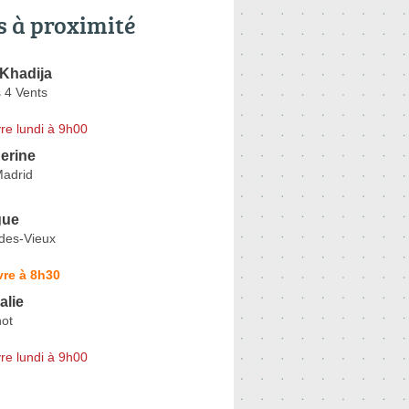
s à proximité
Khadija
 4 Vents
re lundi à 9h00
erine
adrid
gue
-des-Vieux
vre à 8h30
lie
ot
re lundi à 9h00