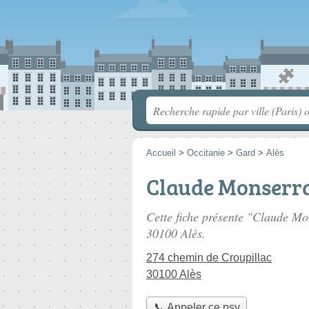
Accueil
>
Occitanie
>
Gard
>
Alès
Claude Monserr
Cette fiche présente "Claude Mo
30100 Alès.
274 chemin de Croupillac
30100 Alès
📞 Appeler ce psy