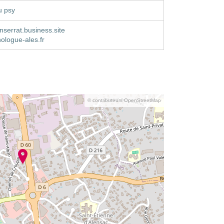
u psy
serrat.business.site
ologue-ales.fr
© contributeurs OpenStreetMap