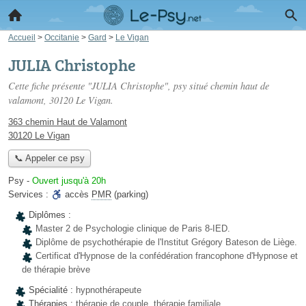
Accueil
>
Occitanie
>
Gard
>
Le Vigan
JULIA Christophe
Cette fiche présente "JULIA Christophe", psy situé
chemin haut de
valamont
, 30120 Le Vigan.
363 chemin Haut de Valamont
30120 Le Vigan
📞 Appeler ce psy
Psy
-
Ouvert jusqu'à 20h
Services :
accès
PMR
(parking)
Diplômes :
Master 2 de Psychologie clinique de Paris 8-IED.
Diplôme de psychothérapie de l'Institut Grégory Bateson de Liège.
Certificat d'Hypnose de la confédération francophone d'Hypnose et
de thérapie brève
Spécialité :
hypnothérapeute
Thérapies :
thérapie de couple, thérapie familiale