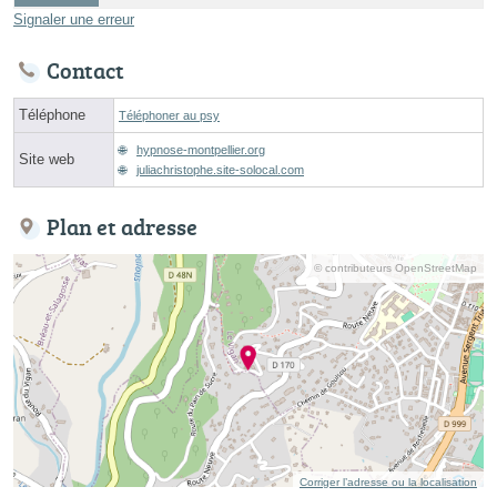
Signaler une erreur
Contact
Téléphone
Téléphoner au psy
hypnose-montpellier.org
Site web
juliachristophe.site-solocal.com
Plan et adresse
© contributeurs OpenStreetMap
Corriger l’adresse ou la localisation