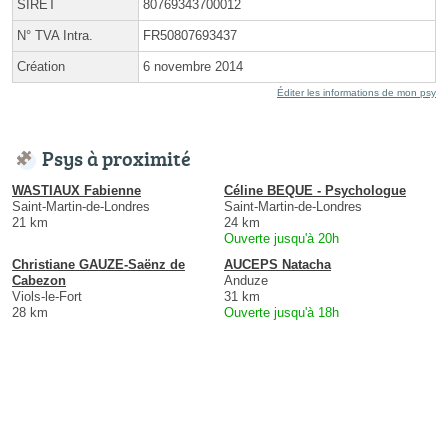
SIRET
80769343700012
N° TVA Intra.
FR50807693437
Création
6 novembre 2014
Éditer les informations de mon psy
Psys à proximité
WASTIAUX Fabienne
Céline BEQUE - Psychologue
Saint-Martin-de-Londres
Saint-Martin-de-Londres
21 km
24 km
Ouverte jusqu'à 20h
Christiane GAUZE-Saënz de
AUCEPS Natacha
Cabezon
Anduze
Viols-le-Fort
31 km
28 km
Ouverte jusqu'à 18h