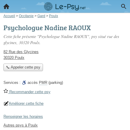
Accueil
>
Occitanie
>
Gard
>
Poulx
Psychologue Nadine RAOUX
Cette fiche présente "Psychologue Nadine RAOUX", psy situé
rue des
glycines
, 30320 Poulx.
82 Rue des Glycines
30320 Poulx
📞 Appeler cette psy
Services :
accès
PMR
(parking)
Recommander cette psy
Améliorer cette fiche
Renseigner les horaires
Autres psys à Poulx