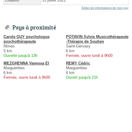
Création
15 juillet 2021
Éditer les informations de mon psy
Psys à proximité
Carole GUY psychologue
POTAVIN Sylvie Musicothérapeute
psychothérapeute
-Thérapie de Soutien
Nîmes
Saint-Gervasy
5 km
6 km
Ouverte jusqu'à 13h
Fermée, ouvre lundi à 9h00
MEZGHENNA Vanessa EI
REMY Cédric
Marguerittes
Marguerittes
6 km
6 km
Fermée, ouvre lundi à 9h00
Ouvert jusqu'à 21h