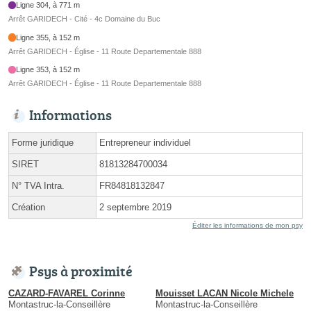
Ligne 304, à 771 m
Arrêt GARIDECH - Cité - 4c Domaine du Buc
Ligne 355, à 152 m
Arrêt GARIDECH - Église - 11 Route Departementale 888
Ligne 353, à 152 m
Arrêt GARIDECH - Église - 11 Route Departementale 888
Informations
Forme juridique
Entrepreneur individuel
SIRET
81813284700034
N° TVA Intra.
FR84818132847
Création
2 septembre 2019
Éditer les informations de mon psy
Psys à proximité
CAZARD-FAVAREL Corinne
Mouisset LACAN Nicole Michele
Montastruc-la-Conseillère
Montastruc-la-Conseillère