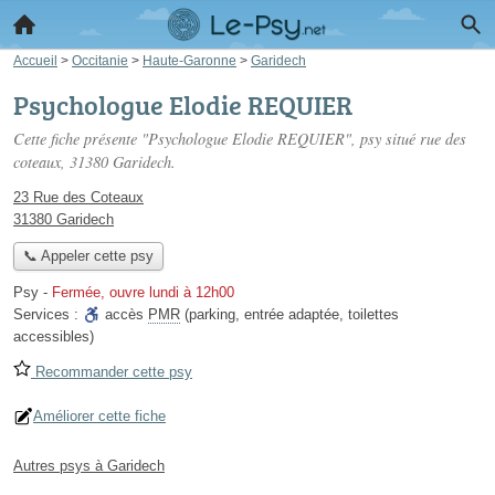
Accueil
>
Occitanie
>
Haute-Garonne
>
Garidech
Psychologue Elodie REQUIER
Cette fiche présente "Psychologue Elodie REQUIER", psy situé
rue des
coteaux
, 31380 Garidech.
23 Rue des Coteaux
31380 Garidech
📞 Appeler cette psy
Psy
-
Fermée, ouvre lundi à 12h00
Services :
accès
PMR
(parking, entrée adaptée, toilettes
accessibles)
Recommander cette psy
Améliorer cette fiche
Autres psys à Garidech