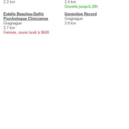
2.2 km
2.4 km
Ouverte jusqu'à 20h
Estelle Beaulieu-Dufils
Geneviève Record
Psychologue Clinicienne
Gragnague
Gragnague
3.8 km
3.7 km
Fermée, ouvre lundi à 9h00